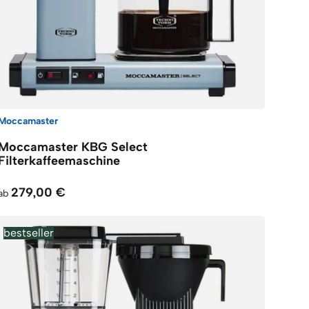
Moccamaster
Moccamaster KBG Select
Filterkaffeemaschine
279,00 €
ab
bestseller