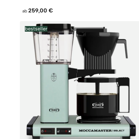
259,00 €
ab
bestseller