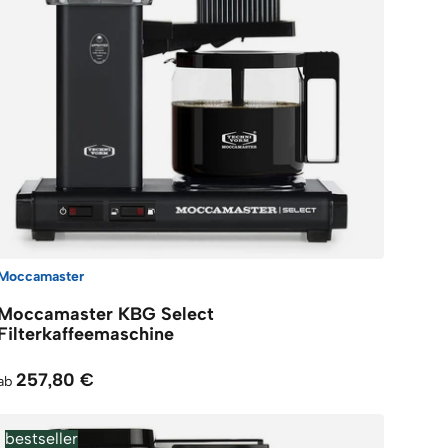
Moccamaster
Moccamaster KBG Select
Filterkaffeemaschine
257,80 €
ab
bestseller