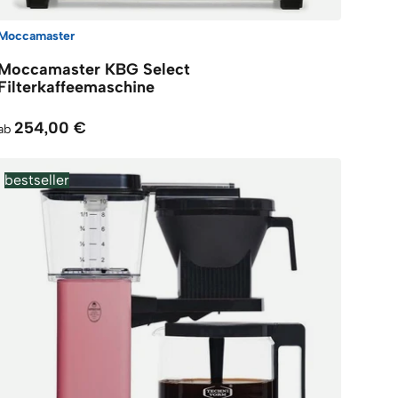
Moccamaster
Moccamaster KBG Select
Filterkaffeemaschine
254,00 €
ab
bestseller