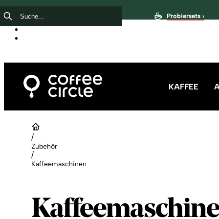
Probiersets ›
KAFFEE
/
Zubehör
/
Kaffeemaschinen
Kaffeemaschin