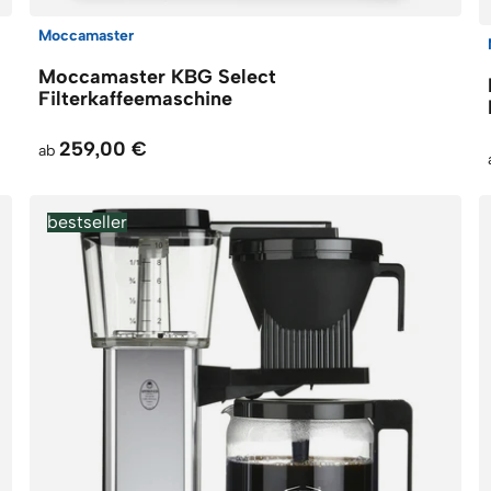
Moccamaster
Moccamaster KBG Select
Filterkaffeemaschine
259,00 €
ab
bestseller