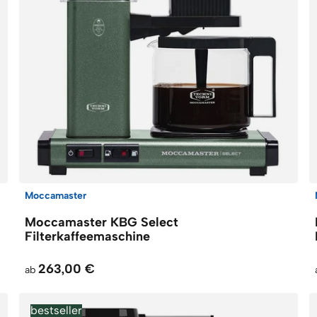
Moccamaster
Moccamaster KBG Select
Filterkaffeemaschine
263,00 €
ab
bestseller