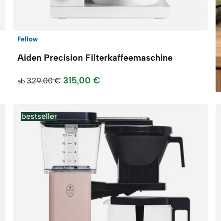
Fellow
Aiden Precision Filterkaffeemaschine
315,00 €
329,00 €
ab
bestseller