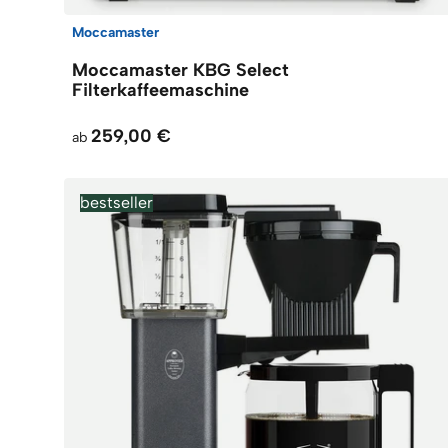
Moccamaster
Moccamaster KBG Select
Filterkaffeemaschine
259,00 €
ab
bestseller