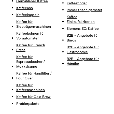
Gemahlener Kaffee
Kaffeefinder
Kaffeeabo
Immer frisch geröstet
Kaffeekapseln
Kaffee
Kaffee für
Einkaufskriterien
Siebträgermaschinen
Siemens EQ. Kaffee
Kaffeebohnen für
B2B - Angebote für
Vollautomaten
Büros
Kaffee für French
B2B - Angebote für
Press
Gastronomie
Kaffee für
B2B - Angebote für
Espressokocher /
Händler
Mokkakanne
Kaffee für Handfilter /
Pour Over
Kaffee für
Kaffeemaschinen
Kaffee für Cold Brew
Probierpakete