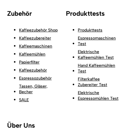
Zubehör
Produkttests
Kaffeezubehör Shop
Produkttests
Kaffeezubereiter
Espressomaschinen
Test
Kaffeemaschinen
Elektrische
Kaffeemühlen
Kaffeemühlen Test
Papierfilter
Hand Kaffeemühlen
Kaffeezubehör
Test
Espressozubehör
Filterkaffee
Zubereiter Test
Tassen, Gläser,
Becher
Elektrische
Espressomühlen Test
SALE
Über Uns