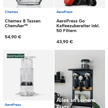
Chemex
AeroPress
Chemex 8 Tassen
AeroPress Go
ChemAer™
Kaffeezubereiter inkl.
50 Filtern
54,90 €
43,90 €
bestseller
Alles an seinem
AeroPress
Platz