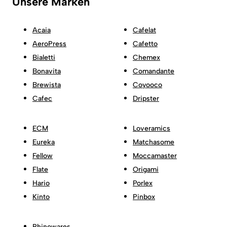
Unsere Marken
Acaia
Cafelat
AeroPress
Cafetto
Bialetti
Chemex
Bonavita
Comandante
Brewista
Coyooco
Cafec
Dripster
ECM
Loveramics
Eureka
Matchasome
Fellow
Moccamaster
Flate
Origami
Hario
Porlex
Kinto
Pinbox
Rhinowares