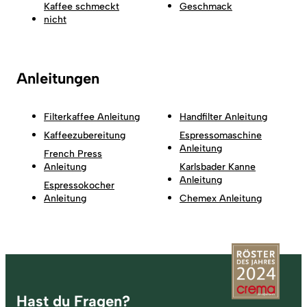
Kaffee schmeckt
Geschmack
nicht
Anleitungen
Filterkaffee Anleitung
Handfilter Anleitung
Kaffeezubereitung
Espressomaschine
Anleitung
French Press
Anleitung
Karlsbader Kanne
Anleitung
Espressokocher
Anleitung
Chemex Anleitung
Fußzeile
Hast du Fragen?