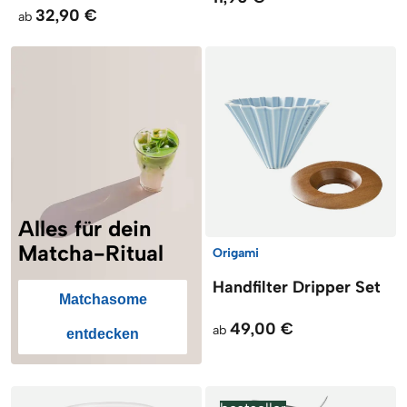
32,90 €
ab
Alles für dein
Matcha-Ritual
Origami
Handfilter Dripper Set
Matchasome
49,00 €
ab
entdecken