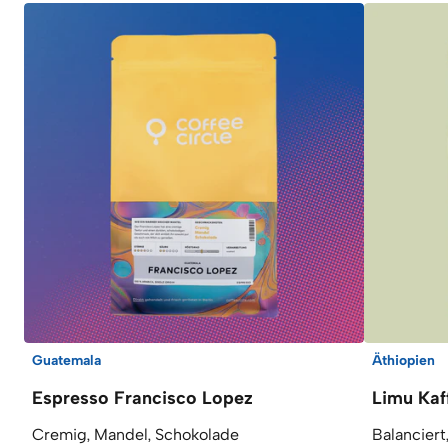
Guatemala
Äthiopien
Espresso Francisco Lopez
Limu Kaf
Cremig, Mandel, Schokolade
Balanciert