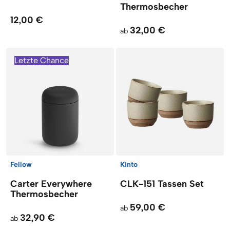
Thermosbecher
12,00 €
32,00 €
ab
Letzte Chance
Fellow
Kinto
Carter Everywhere
CLK-151 Tassen Set
Thermosbecher
59,00 €
ab
32,90 €
ab