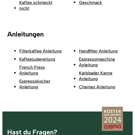
Kaffee schmeckt
Geschmack
nicht
Anleitungen
Filterkaffee Anleitung
Handfilter Anleitung
Kaffeezubereitung
Espressomaschine
Anleitung
French Press
Anleitung
Karlsbader Kanne
Anleitung
Espressokocher
Anleitung
Chemex Anleitung
Fußzeile
Hast du Fragen?