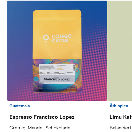
Guatemala
Äthiopien
Espresso Francisco Lopez
Limu Kaf
Cremig, Mandel, Schokolade
Balanciert