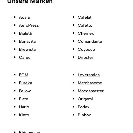
Unsere Marken
Acaia
Cafelat
AeroPress
Cafetto
Bialetti
Chemex
Bonavita
Comandante
Brewista
Coyooco
Cafec
Dripster
ECM
Loveramics
Eureka
Matchasome
Fellow
Moccamaster
Flate
Origami
Hario
Porlex
Kinto
Pinbox
Rhinowares