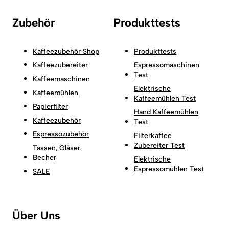
Zubehör
Produkttests
Kaffeezubehör Shop
Produkttests
Kaffeezubereiter
Espressomaschinen
Test
Kaffeemaschinen
Elektrische
Kaffeemühlen
Kaffeemühlen Test
Papierfilter
Hand Kaffeemühlen
Kaffeezubehör
Test
Espressozubehör
Filterkaffee
Zubereiter Test
Tassen, Gläser,
Becher
Elektrische
Espressomühlen Test
SALE
Über Uns