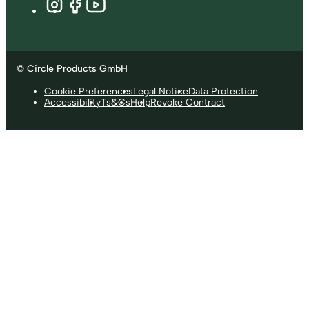
© Circle Products GmbH
Cookie Preferences
Legal Notice
Data Protection
Accessibility
Ts&Cs
Help
Revoke Contract