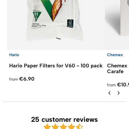
Hario
Chemex
Hario Paper Filters for V60 - 100 pack
Chemex F
Carafe
€6.90
from
€10.
from
25 customer reviews