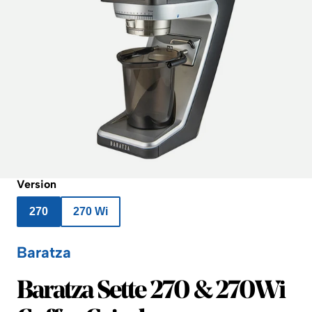
Version
270
270 Wi
Baratza
Baratza
Baratza Sette 270 & 270Wi