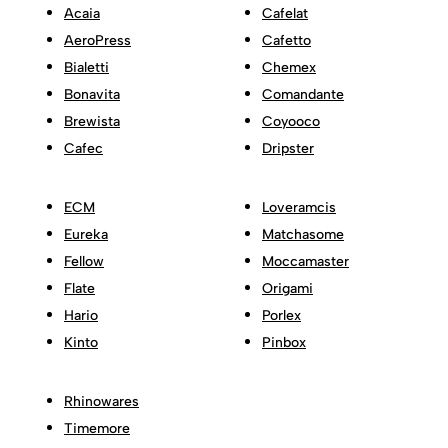
Acaia
Cafelat
AeroPress
Cafetto
Bialetti
Chemex
Bonavita
Comandante
Brewista
Coyooco
Cafec
Dripster
ECM
Loveramcis
Eureka
Matchasome
Fellow
Moccamaster
Flate
Origami
Hario
Porlex
Kinto
Pinbox
Rhinowares
Timemore