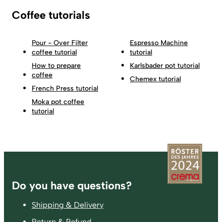
Coffee tutorials
Pour - Over Filter
Espresso Machine
coffee tutorial
tutorial
How to prepare
Karlsbader pot tutorial
coffee
Chemex tutorial
French Press tutorial
Moka pot coffee
tutorial
Footer
Do you have questions?
Shipping & Delivery
Return & Refund