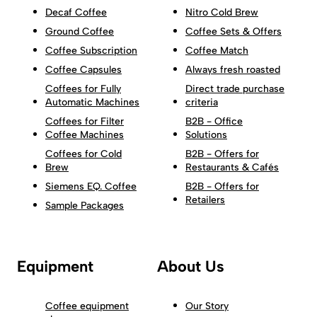
Decaf Coffee
Nitro Cold Brew
Ground Coffee
Coffee Sets & Offers
Coffee Subscription
Coffee Match
Coffee Capsules
Always fresh roasted
Coffees for Fully
Direct trade purchase
Automatic Machines
criteria
Coffees for Filter
B2B - Office
Coffee Machines
Solutions
Coffees for Cold
B2B - Offers for
Brew
Restaurants & Cafés
Siemens EQ. Coffee
B2B - Offers for
Retailers
Sample Packages
Equipment
About Us
Coffee equipment
Our Story