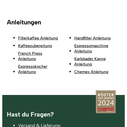
Anleitungen
Filterkaffee Anleitung
Handfilter Anleitung
Kaffeezubereitung
Espressomaschine
Anleitung
French Press
Anleitung
Karlsbader Kanne
Anleitung
Espressokocher
Anleitung
Chemex Anleitung
Fußzeile
Hast du Fragen?
Versand & Lieferung