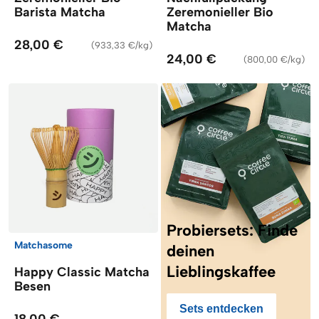
Barista Matcha
Zeremonieller Bio
Matcha
28,00 €
(
933,33 €/kg
)
24,00 €
(
800,00 €/kg
)
Probiersets: Finde
Matchasome
deinen
Lieblingskaffee
Happy Classic Matcha
Besen
Sets entdecken
18,00 €