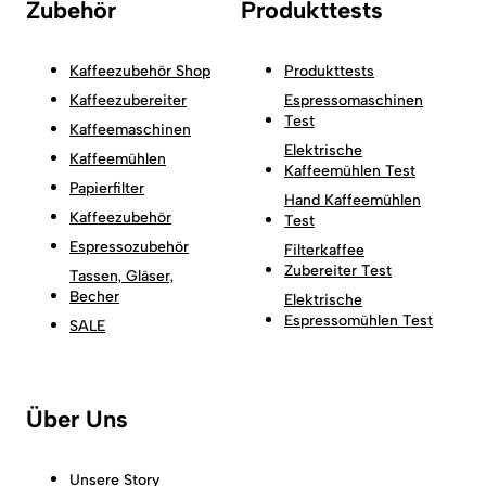
Zubehör
Produkttests
Kaffeezubehör Shop
Produkttests
Kaffeezubereiter
Espressomaschinen
Test
Kaffeemaschinen
Elektrische
Kaffeemühlen
Kaffeemühlen Test
Papierfilter
Hand Kaffeemühlen
Kaffeezubehör
Test
Espressozubehör
Filterkaffee
Zubereiter Test
Tassen, Gläser,
Becher
Elektrische
Espressomühlen Test
SALE
Über Uns
Unsere Story