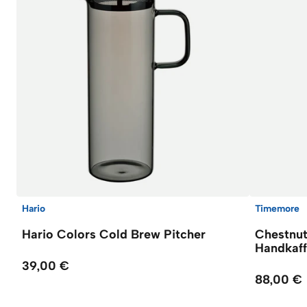
Hario
Timemore
Hario Colors Cold Brew Pitcher
Chestnu
Handkaf
39,00 €
88,00 €