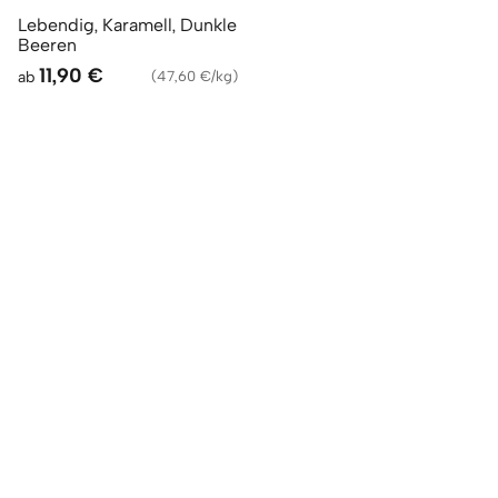
Lebendig, Karamell, Dunkle
Beeren
11,90 €
ab
(
47,60 €/kg
)