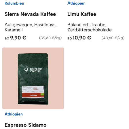
Kolumbien
Äthiopien
Sierra Nevada Kaffee
Limu Kaffee
Ausgewogen, Haselnuss,
Balanciert, Traube,
Karamell
Zartbitterschokolade
9,90 €
10,90 €
ab
(
39,60 €/kg
)
ab
(
43,60 €/kg
)
Äthiopien
Espresso Sidamo