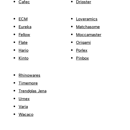
Cafec
Dripster
ECM
Loveramics
Eureka
Matchasome
Fellow
Moccamaster
Flate
Origami
Hario
Porlex
Kinto
Pinbox
Rhinowares
Timemore
Trendglas Jena
Urnex
Varia
Wacaco