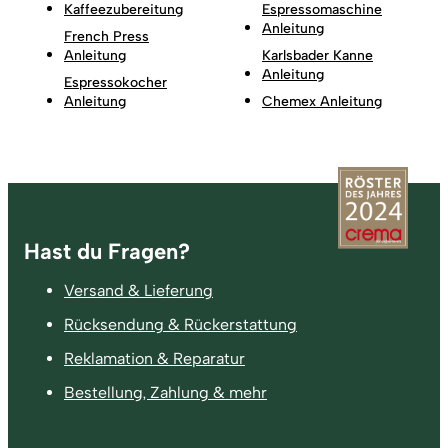
Kaffeezubereitung
Espressomaschine
Anleitung
French Press
Anleitung
Karlsbader Kanne
Anleitung
Espressokocher
Anleitung
Chemex Anleitung
Fußzeile
Hast du Fragen?
Versand & Lieferung
Rücksendung & Rückerstattung
Reklamation & Reparatur
Bestellung, Zahlung & mehr