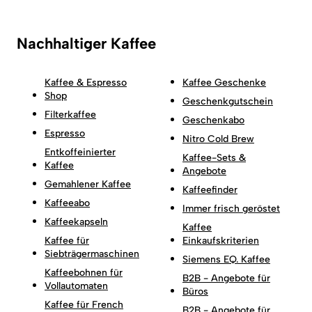
Nachhaltiger Kaffee
Kaffee & Espresso
Kaffee Geschenke
Shop
Geschenkgutschein
Filterkaffee
Geschenkabo
Espresso
Nitro Cold Brew
Entkoffeinierter
Kaffee-Sets &
Kaffee
Angebote
Gemahlener Kaffee
Kaffeefinder
Kaffeeabo
Immer frisch geröstet
Kaffeekapseln
Kaffee
Kaffee für
Einkaufskriterien
Siebträgermaschinen
Siemens EQ. Kaffee
Kaffeebohnen für
B2B - Angebote für
Vollautomaten
Büros
Kaffee für French
B2B - Angebote für