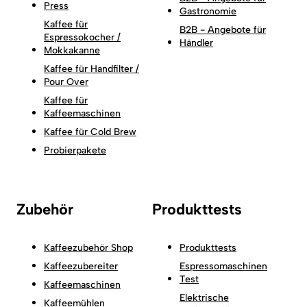
Press
Gastronomie
Kaffee für
B2B - Angebote für
Espressokocher /
Händler
Mokkakanne
Kaffee für Handfilter /
Pour Over
Kaffee für
Kaffeemaschinen
Kaffee für Cold Brew
Probierpakete
Zubehör
Produkttests
Kaffeezubehör Shop
Produkttests
Kaffeezubereiter
Espressomaschinen
Test
Kaffeemaschinen
Elektrische
Kaffeemühlen