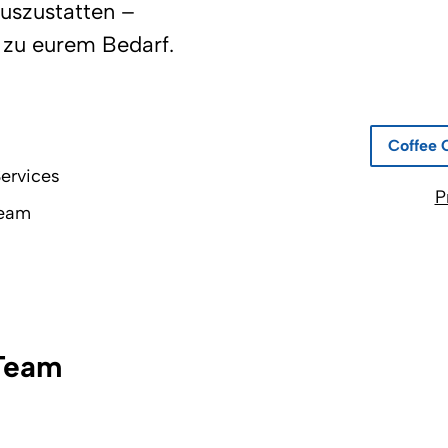
auszustatten –
 zu eurem Bedarf.
Coffee 
ervices
P
Team
 Team