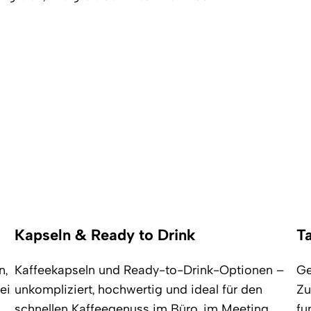
Kapseln & Ready to Drink
T
n,
Kaffeekapseln und Ready-to-Drink-Optionen –
Ge
ei
unkompliziert, hochwertig und ideal für den
Zu
schnellen Kaffeegenuss im Büro, im Meeting
fu