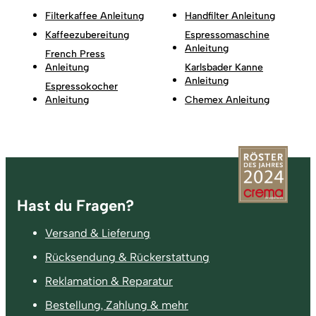
Filterkaffee Anleitung
Handfilter Anleitung
Kaffeezubereitung
Espressomaschine
Anleitung
French Press
Anleitung
Karlsbader Kanne
Anleitung
Espressokocher
Anleitung
Chemex Anleitung
Fußzeile
Hast du Fragen?
Versand & Lieferung
Rücksendung & Rückerstattung
Reklamation & Reparatur
Bestellung, Zahlung & mehr