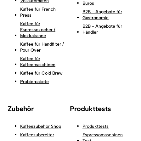
Vollautomaten
Büros
Kaffee für French
B2B - Angebote für
Press
Gastronomie
Kaffee für
B2B - Angebote für
Espressokocher /
Händler
Mokkakanne
Kaffee für Handfilter /
Pour Over
Kaffee für
Kaffeemaschinen
Kaffee für Cold Brew
Probierpakete
Zubehör
Produkttests
Kaffeezubehör Shop
Produkttests
Kaffeezubereiter
Espressomaschinen
Test