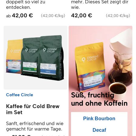
doppelt so viel zu
mehr. Dieses Set zeigt dir
entdecken.
wie.
42,00 €
42,00 €
ab
(
42,00 €/kg
)
(
42,00 €/kg
)
Süß, fruchtig
Coffee Circle
und ohne Koffein
Kaffee für Cold Brew
im Set
Pink Bourbon
Sanft, erfrischend und wie
gemacht für warme Tage.
Decaf