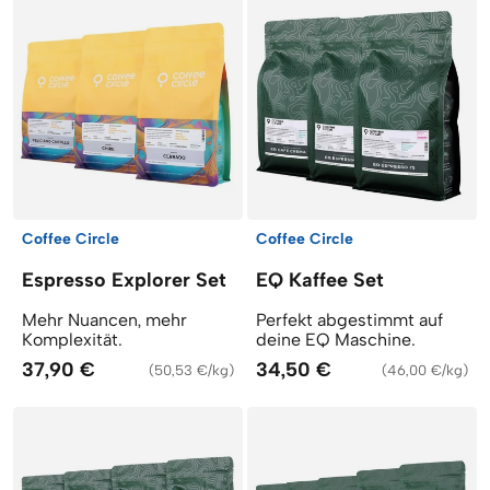
Coffee Circle
Coffee Circle
Espresso Explorer Set
EQ Kaffee Set
Mehr Nuancen, mehr
Perfekt abgestimmt auf
Komplexität.
deine EQ Maschine.
37,90 €
34,50 €
(
50,53 €/kg
)
(
46,00 €/kg
)