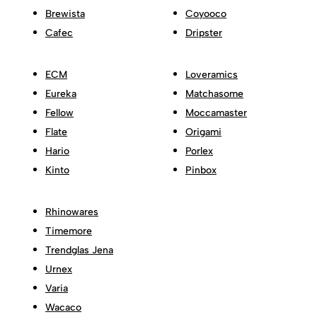
Brewista
Coyooco
Cafec
Dripster
ECM
Loveramics
Eureka
Matchasome
Fellow
Moccamaster
Flate
Origami
Hario
Porlex
Kinto
Pinbox
Rhinowares
Timemore
Trendglas Jena
Urnex
Varia
Wacaco