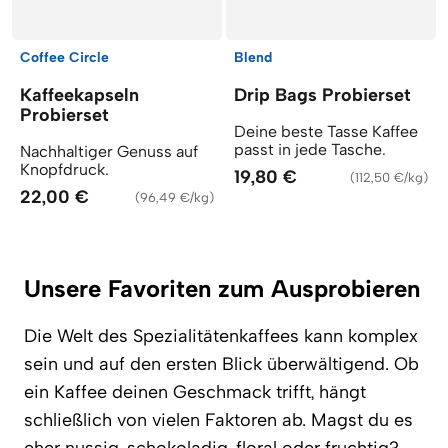
Coffee Circle
Blend
Kaffeekapseln
Drip Bags Probierset
Probierset
Deine beste Tasse Kaffee
passt in jede Tasche.
Nachhaltiger Genuss auf
Knopfdruck.
19,80 €
(
112,50 €/kg
)
22,00 €
(
96,49 €/kg
)
Unsere Favoriten zum Ausprobieren
Die Welt des Spezialitätenkaffees kann komplex
sein und auf den ersten Blick überwältigend. Ob
ein Kaffee deinen Geschmack trifft, hängt
schließlich von vielen Faktoren ab. Magst du es
eher nussig, schokoladig, floral oder fruchtig?