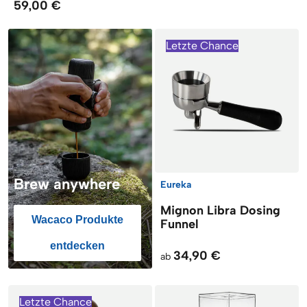
59,00 €
Letzte Chance
Brew anywhere
Eureka
Mignon Libra Dosing
Wacaco Produkte
Funnel
entdecken
34,90 €
ab
Letzte Chance