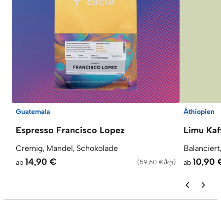
Guatemala
Äthiopien
Espresso Francisco Lopez
Limu Kaf
Cremig, Mandel, Schokolade
Balanciert
14,90 €
10,90 
ab
(
59,60 €/kg
)
ab