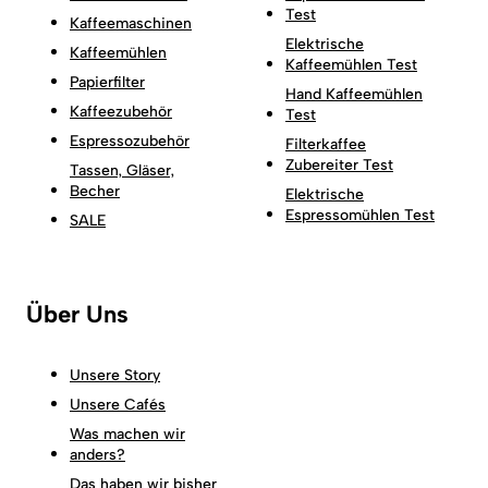
Test
Kaffeemaschinen
Elektrische
Kaffeemühlen
Kaffeemühlen Test
Papierfilter
Hand Kaffeemühlen
Kaffeezubehör
Test
Espressozubehör
Filterkaffee
Zubereiter Test
Tassen, Gläser,
Becher
Elektrische
Espressomühlen Test
SALE
Über Uns
Unsere Story
Unsere Cafés
Was machen wir
anders?
Das haben wir bisher