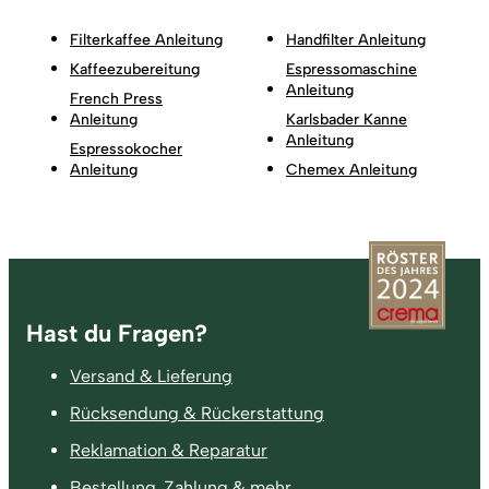
Filterkaffee Anleitung
Handfilter Anleitung
Kaffeezubereitung
Espressomaschine
Anleitung
French Press
Anleitung
Karlsbader Kanne
Anleitung
Espressokocher
Anleitung
Chemex Anleitung
Fußzeile
Hast du Fragen?
Versand & Lieferung
Rücksendung & Rückerstattung
Reklamation & Reparatur
Bestellung, Zahlung & mehr