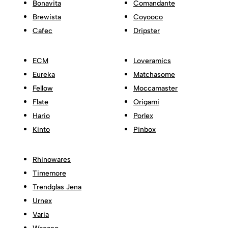
Bonavita
Comandante
Brewista
Coyooco
Cafec
Dripster
ECM
Loveramics
Eureka
Matchasome
Fellow
Moccamaster
Flate
Origami
Hario
Porlex
Kinto
Pinbox
Rhinowares
Timemore
Trendglas Jena
Urnex
Varia