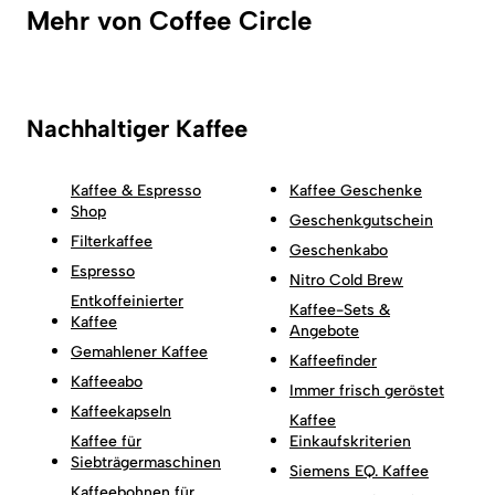
Mehr von Coffee Circle
Nachhaltiger Kaffee
Kaffee & Espresso
Kaffee Geschenke
Shop
Geschenkgutschein
Filterkaffee
Geschenkabo
Espresso
Nitro Cold Brew
Entkoffeinierter
Kaffee-Sets &
Kaffee
Angebote
Gemahlener Kaffee
Kaffeefinder
Kaffeeabo
Immer frisch geröstet
Kaffeekapseln
Kaffee
Kaffee für
Einkaufskriterien
Siebträgermaschinen
Siemens EQ. Kaffee
Kaffeebohnen für