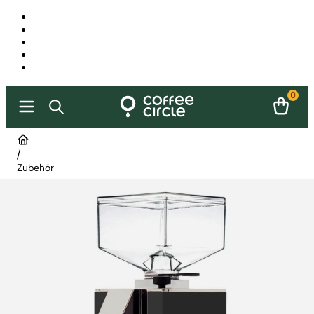
0
/
Zubehör