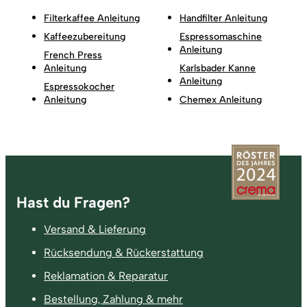
Filterkaffee Anleitung
Handfilter Anleitung
Kaffeezubereitung
Espressomaschine
Anleitung
French Press
Anleitung
Karlsbader Kanne
Anleitung
Espressokocher
Anleitung
Chemex Anleitung
Fußzeile
Hast du Fragen?
Versand & Lieferung
Rücksendung & Rückerstattung
Reklamation & Reparatur
Bestellung, Zahlung & mehr