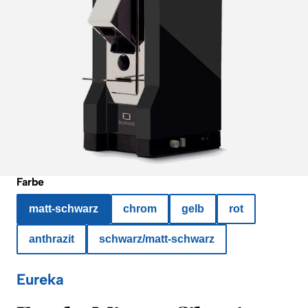
Farbe
matt-schwarz
chrom
gelb
rot
anthrazit
schwarz/matt-schwarz
Eureka