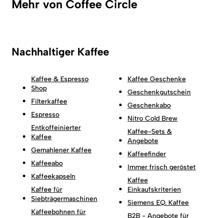
Mehr von Coffee Circle
Nachhaltiger Kaffee
Kaffee & Espresso
Kaffee Geschenke
Shop
Geschenkgutschein
Filterkaffee
Geschenkabo
Espresso
Nitro Cold Brew
Entkoffeinierter
Kaffee-Sets &
Kaffee
Angebote
Gemahlener Kaffee
Kaffeefinder
Kaffeeabo
Immer frisch geröstet
Kaffeekapseln
Kaffee
Kaffee für
Einkaufskriterien
Siebträgermaschinen
Siemens EQ. Kaffee
Kaffeebohnen für
B2B - Angebote für