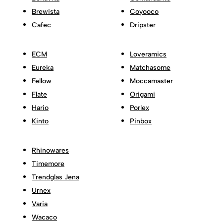
Brewista
Coyooco
Cafec
Dripster
ECM
Loveramics
Eureka
Matchasome
Fellow
Moccamaster
Flate
Origami
Hario
Porlex
Kinto
Pinbox
Rhinowares
Timemore
Trendglas Jena
Urnex
Varia
Wacaco