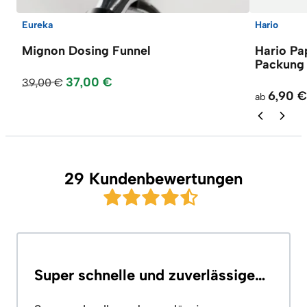
Eureka
Hario
Mignon Dosing Funnel
Hario Pap
Packung
37,00 €
39,00 €
6,90 €
ab
29 Kundenbewertungen
Super schnelle und zuverlässige…