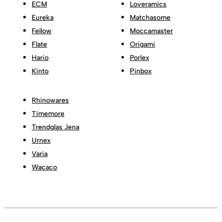
ECM
Loveramics
Eureka
Matchasome
Fellow
Moccamaster
Flate
Origami
Hario
Porlex
Kinto
Pinbox
Rhinowares
Timemore
Trendglas Jena
Urnex
Varia
Wacaco