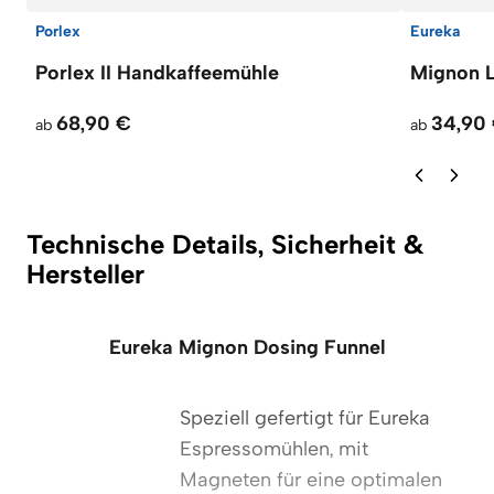
Porlex
Eureka
Porlex II Handkaffeemühle
Mignon L
68,90 €
34,90
ab
ab
Technische Details, Sicherheit &
Hersteller
Eureka Mignon Dosing Funnel
Speziell gefertigt für Eureka
Espressomühlen, mit
Magneten für eine optimalen