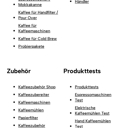
Händler
Mokkakanne
Kaffee für Handfilter /
Pour Over
Kaffee für
Kaffeemaschinen
Kaffee für Cold Brew
Probierpakete
Zubehör
Produkttests
Kaffeezubehör Shop
Produkttests
Kaffeezubereiter
Espressomaschinen
Test
Kaffeemaschinen
Elektrische
Kaffeemühlen
Kaffeemühlen Test
Papierfilter
Hand Kaffeemühlen
Kaffeezubehör
Test