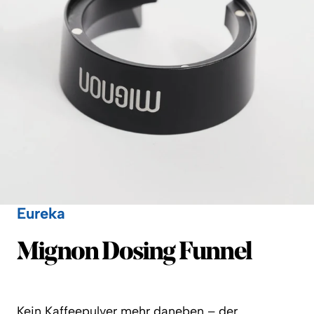
Eureka
Eureka
Mignon Dosing Funnel
Kein Kaffeepulver mehr daneben – der