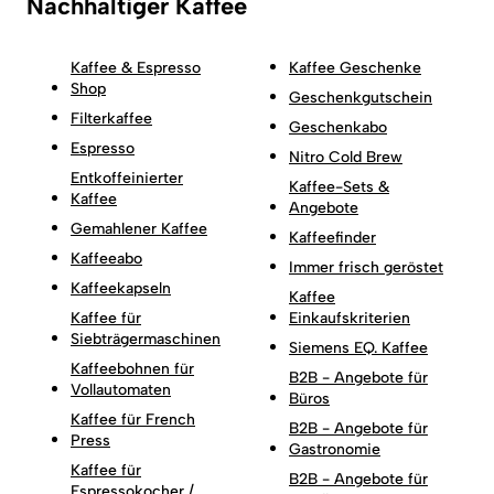
Nachhaltiger Kaffee
Kaffee & Espresso
Kaffee Geschenke
Shop
Geschenkgutschein
Filterkaffee
Geschenkabo
Espresso
Nitro Cold Brew
Entkoffeinierter
Kaffee-Sets &
Kaffee
Angebote
Gemahlener Kaffee
Kaffeefinder
Kaffeeabo
Immer frisch geröstet
Kaffeekapseln
Kaffee
Kaffee für
Einkaufskriterien
Siebträgermaschinen
Siemens EQ. Kaffee
Kaffeebohnen für
B2B - Angebote für
Vollautomaten
Büros
Kaffee für French
B2B - Angebote für
Press
Gastronomie
Kaffee für
B2B - Angebote für
Espressokocher /