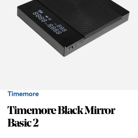
Timemore
Timemore
Timemore Black Mirror
Basic 2