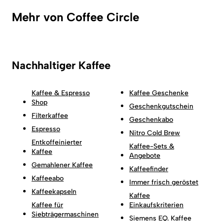
Mehr von Coffee Circle
Nachhaltiger Kaffee
Kaffee & Espresso
Kaffee Geschenke
Shop
Geschenkgutschein
Filterkaffee
Geschenkabo
Espresso
Nitro Cold Brew
Entkoffeinierter
Kaffee-Sets &
Kaffee
Angebote
Gemahlener Kaffee
Kaffeefinder
Kaffeeabo
Immer frisch geröstet
Kaffeekapseln
Kaffee
Kaffee für
Einkaufskriterien
Siebträgermaschinen
Siemens EQ. Kaffee