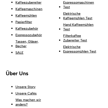
Kaffeezubereiter
Espressomaschinen
Test
Kaffeemaschinen
Elektrische
Kaffeemühlen
Kaffeemühlen Test
Papierfilter
Hand Kaffeemühlen
Kaffeezubehör
Test
Espressozubehör
Filterkaffee
Zubereiter Test
Tassen, Gläser,
Becher
Elektrische
Espressomühlen Test
SALE
Über Uns
Unsere Story
Unsere Cafés
Was machen wir
anders?