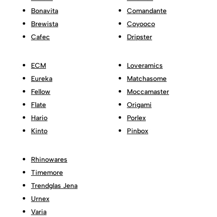
Bonavita
Comandante
Brewista
Coyooco
Cafec
Dripster
ECM
Loveramics
Eureka
Matchasome
Fellow
Moccamaster
Flate
Origami
Hario
Porlex
Kinto
Pinbox
Rhinowares
Timemore
Trendglas Jena
Urnex
Varia