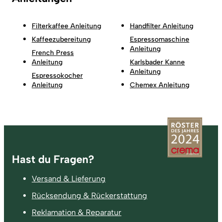
Filterkaffee Anleitung
Handfilter Anleitung
Kaffeezubereitung
Espressomaschine
Anleitung
French Press
Anleitung
Karlsbader Kanne
Anleitung
Espressokocher
Anleitung
Chemex Anleitung
Fußzeile
Hast du Fragen?
Versand & Lieferung
Rücksendung & Rückerstattung
Reklamation & Reparatur