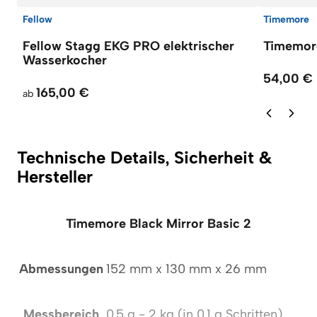
Fellow
Timemore
Fellow Stagg EKG PRO elektrischer
Timemore
Wasserkocher
54,00 €
165,00 €
ab
Technische Details, Sicherheit &
Hersteller
Timemore Black Mirror Basic 2
Abmessungen
152 mm x 130 mm x 26 mm
Messbereich
0,5 g - 2 kg (in 0,1 g Schritten)