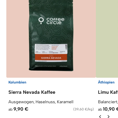
Kolumbien
Äthiopien
Sierra Nevada Kaffee
Limu Kaf
Ausgewogen, Haselnuss, Karamell
Balanciert
9,90 €
10,90 
ab
(
39,60 €/kg
)
ab