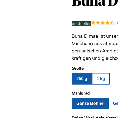
Buna D
bestseller
Buna Dimaa ist unsere
Mischung aus äthiop
peruanischen Arabica
kräftigen und gleichz
Größe
250 g
1 kg
Mahlgrad
Ganze Bohne
G
Deine Wahl, dein Vortei