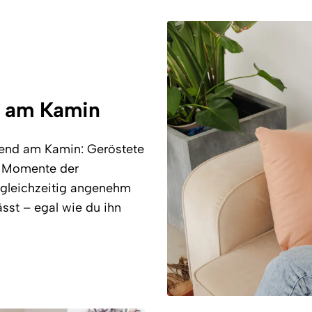
d am Kamin
end am Kamin: Geröstete
e Momente der
d gleichzeitig angenehm
ässt – egal wie du ihn