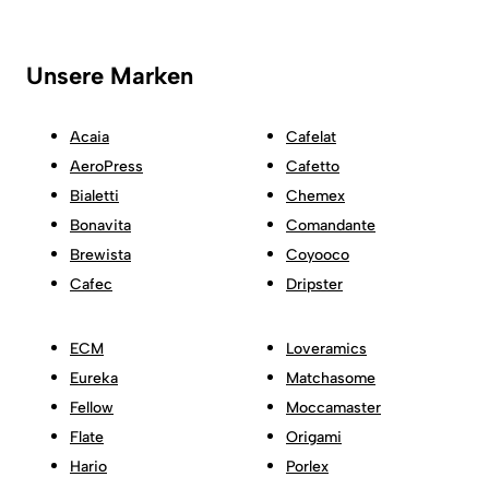
Unsere Marken
Acaia
Cafelat
AeroPress
Cafetto
Bialetti
Chemex
Bonavita
Comandante
Brewista
Coyooco
Cafec
Dripster
ECM
Loveramics
Eureka
Matchasome
Fellow
Moccamaster
Flate
Origami
Hario
Porlex