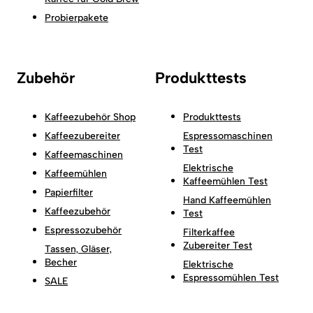
Probierpakete
Zubehör
Produkttests
Kaffeezubehör Shop
Produkttests
Kaffeezubereiter
Espressomaschinen
Test
Kaffeemaschinen
Elektrische
Kaffeemühlen
Kaffeemühlen Test
Papierfilter
Hand Kaffeemühlen
Kaffeezubehör
Test
Espressozubehör
Filterkaffee
Zubereiter Test
Tassen, Gläser,
Becher
Elektrische
Espressomühlen Test
SALE