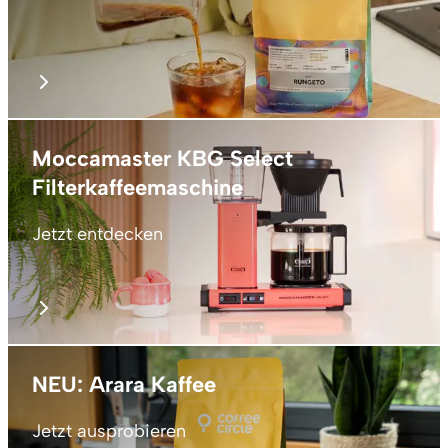
Moccamaster KBG Select
Filterkaffeemaschine
Jetzt entdecken
NEU: Arara Kaffee
Jetzt ausprobieren