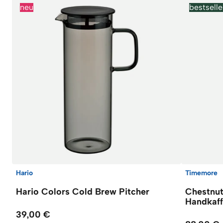
neu
bestselle
Hario
Timemore
Hario Colors Cold Brew Pitcher
Chestnu
Handkaf
39,00 €