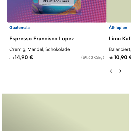
Guatemala
Äthiopien
Espresso Francisco Lopez
Limu Kaf
Cremig, Mandel, Schokolade
Balanciert
14,90 €
10,90 
ab
(
59,60 €/kg
)
ab