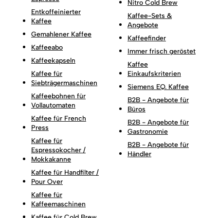
Nitro Cold Brew
Entkoffeinierter
Kaffee-Sets &
Kaffee
Angebote
Gemahlener Kaffee
Kaffeefinder
Kaffeeabo
Immer frisch geröstet
Kaffeekapseln
Kaffee
Kaffee für
Einkaufskriterien
Siebträgermaschinen
Siemens EQ. Kaffee
Kaffeebohnen für
B2B - Angebote für
Vollautomaten
Büros
Kaffee für French
B2B - Angebote für
Press
Gastronomie
Kaffee für
B2B - Angebote für
Espressokocher /
Händler
Mokkakanne
Kaffee für Handfilter /
Pour Over
Kaffee für
Kaffeemaschinen
Kaffee für Cold Brew