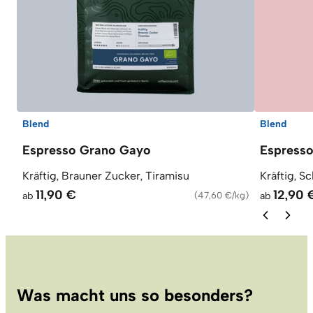
Blend
Blend
Espresso Grano Gayo
Espresso
Kräftig, Brauner Zucker, Tiramisu
Kräftig, S
11,90 €
12,90 
ab
(
47,60 €/kg
)
ab
Was macht uns so besonders?