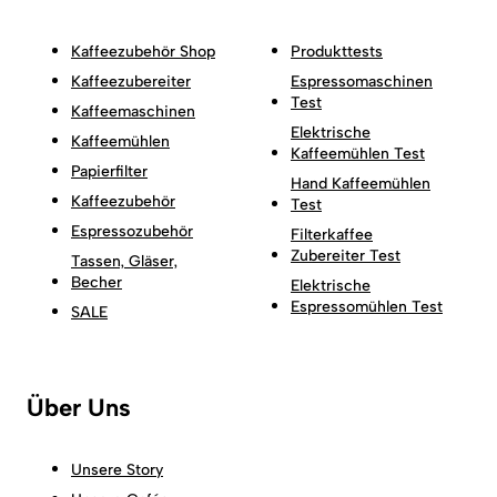
Kaffeezubehör Shop
Produkttests
Kaffeezubereiter
Espressomaschinen
Test
Kaffeemaschinen
Elektrische
Kaffeemühlen
Kaffeemühlen Test
Papierfilter
Hand Kaffeemühlen
Kaffeezubehör
Test
Espressozubehör
Filterkaffee
Zubereiter Test
Tassen, Gläser,
Becher
Elektrische
Espressomühlen Test
SALE
Über Uns
Unsere Story