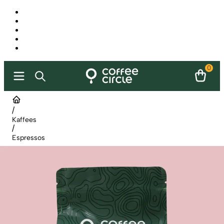
0
/
Kaffees
/
Espressos