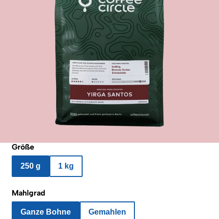
Größe
250 g
1 kg
Mahlgrad
Ganze Bohne
Gemahlen