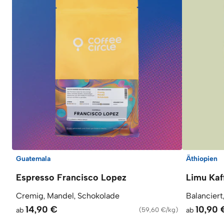
Guatemala
Äthiopien
Espresso Francisco Lopez
Limu Kaf
Cremig, Mandel, Schokolade
Balanciert
14,90 €
10,90 
ab
(
59,60 €/kg
)
ab