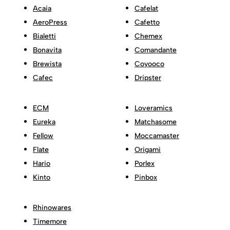
Acaia
Cafelat
AeroPress
Cafetto
Bialetti
Chemex
Bonavita
Comandante
Brewista
Coyooco
Cafec
Dripster
ECM
Loveramics
Eureka
Matchasome
Fellow
Moccamaster
Flate
Origami
Hario
Porlex
Kinto
Pinbox
Rhinowares
Timemore