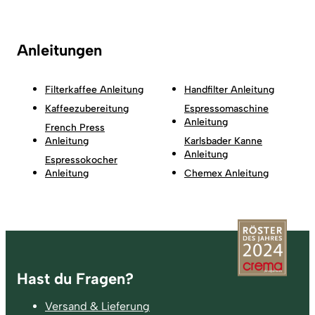
Anleitungen
Filterkaffee Anleitung
Handfilter Anleitung
Kaffeezubereitung
Espressomaschine
Anleitung
French Press
Anleitung
Karlsbader Kanne
Anleitung
Espressokocher
Anleitung
Chemex Anleitung
Fußzeile
Hast du Fragen?
Versand & Lieferung