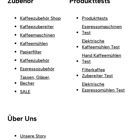
Zubehör
Produkttests
Kaffeezubehör Shop
Produkttests
Kaffeezubereiter
Espressomaschinen
Test
Kaffeemaschinen
Elektrische
Kaffeemühlen
Kaffeemühlen Test
Papierfilter
Hand Kaffeemühlen
Kaffeezubehör
Test
Espressozubehör
Filterkaffee
Zubereiter Test
Tassen, Gläser,
Becher
Elektrische
Espressomühlen Test
SALE
Über Uns
Unsere Story