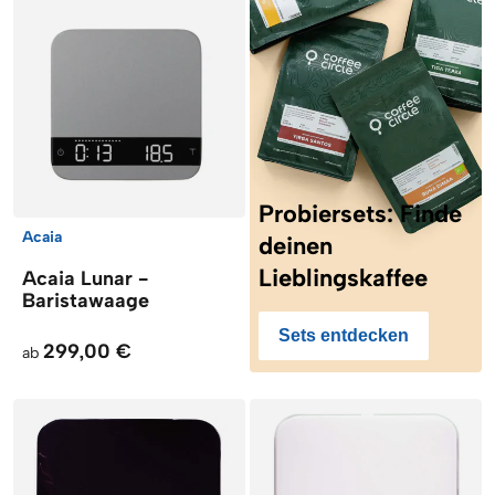
Probiersets: Finde
Acaia
deinen
Lieblingskaffee
Acaia Lunar -
Baristawaage
Sets entdecken
299,00 €
ab