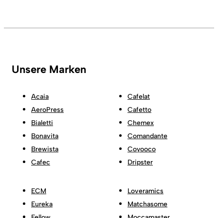
Unsere Marken
Acaia
Cafelat
AeroPress
Cafetto
Bialetti
Chemex
Bonavita
Comandante
Brewista
Coyooco
Cafec
Dripster
ECM
Loveramics
Eureka
Matchasome
Fellow
Moccamaster