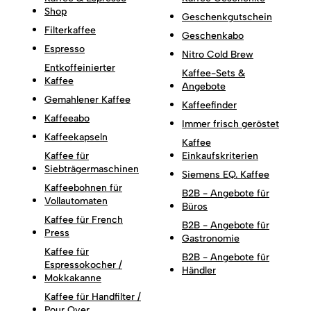
Shop
Geschenkgutschein
Filterkaffee
Geschenkabo
Espresso
Nitro Cold Brew
Entkoffeinierter
Kaffee-Sets &
Kaffee
Angebote
Gemahlener Kaffee
Kaffeefinder
Kaffeeabo
Immer frisch geröstet
Kaffeekapseln
Kaffee
Kaffee für
Einkaufskriterien
Siebträgermaschinen
Siemens EQ. Kaffee
Kaffeebohnen für
B2B - Angebote für
Vollautomaten
Büros
Kaffee für French
B2B - Angebote für
Press
Gastronomie
Kaffee für
B2B - Angebote für
Espressokocher /
Händler
Mokkakanne
Kaffee für Handfilter /
Pour Over