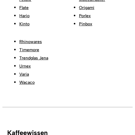
Flate
Origami
Hario
Porlex
Kinto
Pinbox
Rhinowares
Timemore
Trendglas Jena
Urnex
Varia
Wacaco
Kaffeewissen