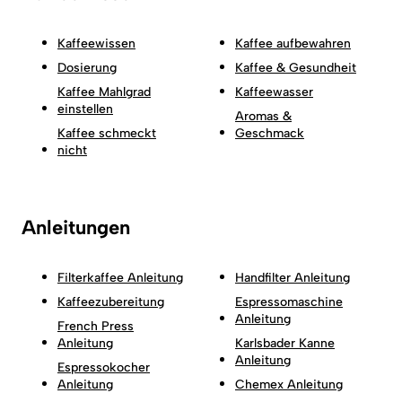
Kaffeewissen
Kaffee aufbewahren
Dosierung
Kaffee & Gesundheit
Kaffee Mahlgrad
Kaffeewasser
einstellen
Aromas &
Kaffee schmeckt
Geschmack
nicht
Anleitungen
Filterkaffee Anleitung
Handfilter Anleitung
Kaffeezubereitung
Espressomaschine
Anleitung
French Press
Anleitung
Karlsbader Kanne
Anleitung
Espressokocher
Anleitung
Chemex Anleitung