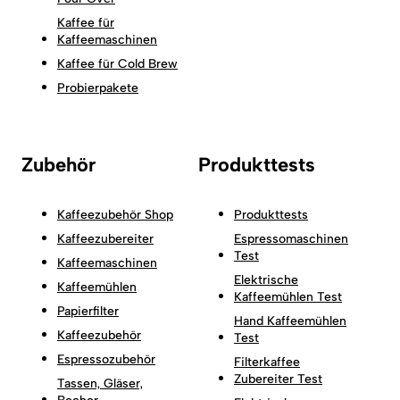
Kaffee für
Kaffeemaschinen
Kaffee für Cold Brew
Probierpakete
Zubehör
Produkttests
Kaffeezubehör Shop
Produkttests
Kaffeezubereiter
Espressomaschinen
Test
Kaffeemaschinen
Elektrische
Kaffeemühlen
Kaffeemühlen Test
Papierfilter
Hand Kaffeemühlen
Kaffeezubehör
Test
Espressozubehör
Filterkaffee
Zubereiter Test
Tassen, Gläser,