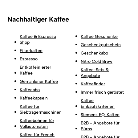
Nachhaltiger Kaffee
Kaffee & Espresso
Kaffee Geschenke
Shop
Geschenkgutschein
Filterkaffee
Geschenkabo
Espresso
Nitro Cold Brew
Entkoffeinierter
Kaffee-Sets &
Kaffee
Angebote
Gemahlener Kaffee
Kaffeefinder
Kaffeeabo
Immer frisch geröstet
Kaffeekapseln
Kaffee
Kaffee für
Einkaufskriterien
Siebträgermaschinen
Siemens EQ. Kaffee
Kaffeebohnen für
B2B - Angebote für
Vollautomaten
Büros
Kaffee für French
B2B - Angebote für