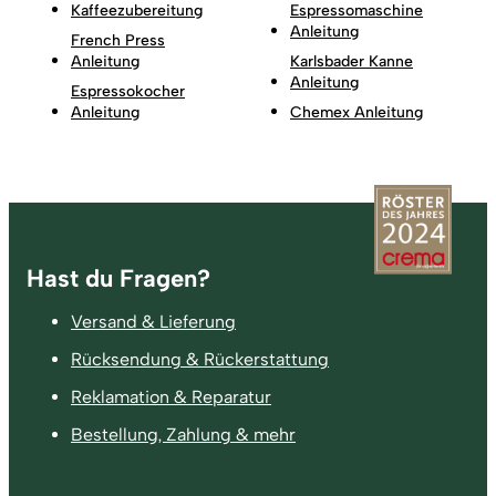
Kaffeezubereitung
Espressomaschine
Anleitung
French Press
Anleitung
Karlsbader Kanne
Anleitung
Espressokocher
Anleitung
Chemex Anleitung
Fußzeile
Hast du Fragen?
Versand & Lieferung
Rücksendung & Rückerstattung
Reklamation & Reparatur
Bestellung, Zahlung & mehr