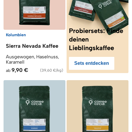
Probiersets: Finde
Kolumbien
deinen
Sierra Nevada Kaffee
Lieblingskaffee
Ausgewogen, Haselnuss,
Karamell
Sets entdecken
9,90 €
ab
(
39,60 €/kg
)