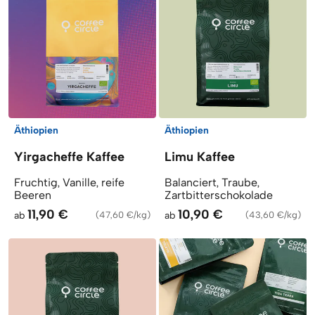
Äthiopien
Äthiopien
Yirgacheffe Kaffee
Limu Kaffee
Fruchtig, Vanille, reife
Balanciert, Traube,
Beeren
Zartbitterschokolade
11,90 €
10,90 €
ab
(
47,60 €/kg
)
ab
(
43,60 €/kg
)