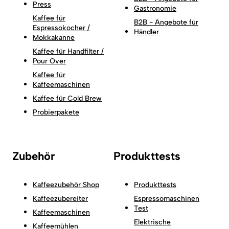
Press
Gastronomie
Kaffee für
B2B - Angebote für
Espressokocher /
Händler
Mokkakanne
Kaffee für Handfilter /
Pour Over
Kaffee für
Kaffeemaschinen
Kaffee für Cold Brew
Probierpakete
Zubehör
Produkttests
Kaffeezubehör Shop
Produkttests
Kaffeezubereiter
Espressomaschinen
Test
Kaffeemaschinen
Elektrische
Kaffeemühlen