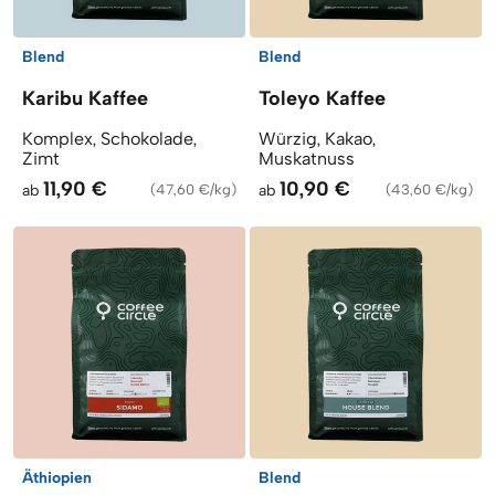
Blend
Blend
Karibu Kaffee
Toleyo Kaffee
Komplex, Schokolade,
Würzig, Kakao,
Zimt
Muskatnuss
11,90 €
10,90 €
ab
(
47,60 €/kg
)
ab
(
43,60 €/kg
)
Äthiopien
Blend