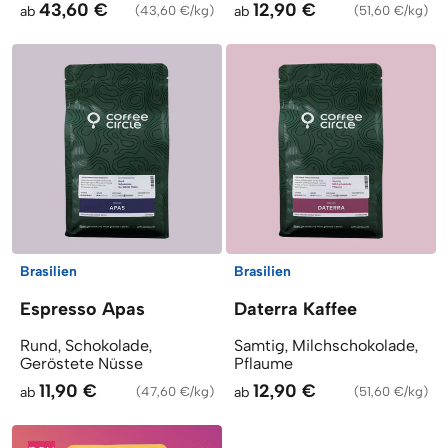
43,60 €
12,90 €
ab
(
43,60 €/kg
)
ab
(
51,60 €/kg
)
Brasilien
Brasilien
Espresso Apas
Daterra Kaffee
Rund, Schokolade,
Samtig, Milchschokolade,
Geröstete Nüsse
Pflaume
11,90 €
12,90 €
ab
(
47,60 €/kg
)
ab
(
51,60 €/kg
)