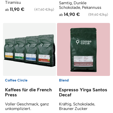
Tiramisu
Samtig, Dunkle
Schokolade, Pekannuss
11,90 €
ab
(
47,60 €/kg
)
14,90 €
ab
(
59,60 €/kg
)
Coffee Circle
Blend
Kaffees für die French
Espresso Yirga Santos
Press
Decaf
Voller Geschmack, ganz
Kräftig, Schokolade,
unkompliziert.
Brauner Zucker