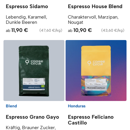
Espresso Sidamo
Espresso House Blend
Lebendig, Karamell,
Charaktervoll, Marzipan,
Dunkle Beeren
Nougat
11,90 €
10,90 €
ab
(
47,60 €/kg
)
ab
(
43,60 €/kg
)
Blend
Honduras
Espresso Grano Gayo
Espresso Feliciano
Castillo
Kräftig, Brauner Zucker,