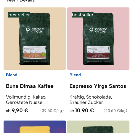
bestseller
bestseller
Blend
Blend
Buna Dimaa Kaffee
Espresso Yirga Santos
Vollmundig, Kakao,
Kräftig, Schokolade,
Geröstete Nüsse
Brauner Zucker
9,90 €
10,90 €
ab
(
39,60 €/kg
)
ab
(
43,60 €/kg
)