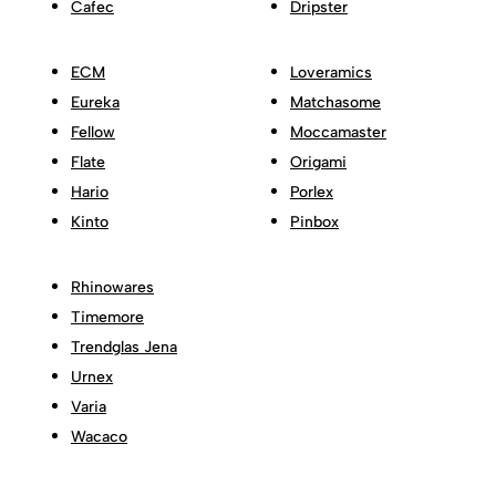
Cafec
Dripster
ECM
Loveramics
Eureka
Matchasome
Fellow
Moccamaster
Flate
Origami
Hario
Porlex
Kinto
Pinbox
Rhinowares
Timemore
Trendglas Jena
Urnex
Varia
Wacaco