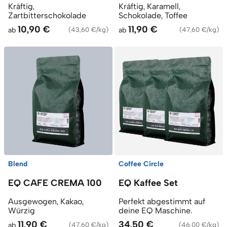
Kräftig,
Kräftig, Karamell,
Zartbitterschokolade
Schokolade, Toffee
10,90 €
11,90 €
ab
(
43,60 €/kg
)
ab
(
47,60 €/kg
)
Blend
Coffee Circle
EQ CAFE CREMA 100
EQ Kaffee Set
Ausgewogen, Kakao,
Perfekt abgestimmt auf
Würzig
deine EQ Maschine.
11,90 €
34,50 €
ab
(
47,60 €/kg
)
(
46,00 €/kg
)