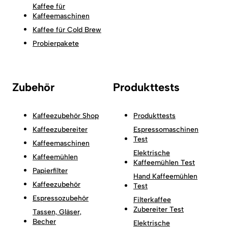
Kaffee für
Kaffeemaschinen
Kaffee für Cold Brew
Probierpakete
Zubehör
Produkttests
Kaffeezubehör Shop
Produkttests
Kaffeezubereiter
Espressomaschinen
Test
Kaffeemaschinen
Elektrische
Kaffeemühlen
Kaffeemühlen Test
Papierfilter
Hand Kaffeemühlen
Kaffeezubehör
Test
Espressozubehör
Filterkaffee
Zubereiter Test
Tassen, Gläser,
Becher
Elektrische