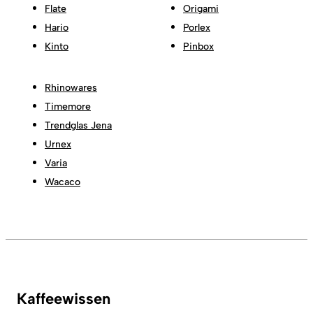
Flate
Origami
Hario
Porlex
Kinto
Pinbox
Rhinowares
Timemore
Trendglas Jena
Urnex
Varia
Wacaco
Kaffeewissen