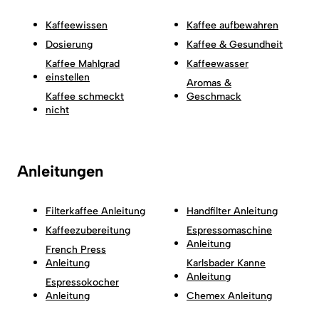
Kaffeewissen
Kaffee aufbewahren
Dosierung
Kaffee & Gesundheit
Kaffee Mahlgrad
Kaffeewasser
einstellen
Aromas &
Kaffee schmeckt
Geschmack
nicht
Anleitungen
Filterkaffee Anleitung
Handfilter Anleitung
Kaffeezubereitung
Espressomaschine
Anleitung
French Press
Anleitung
Karlsbader Kanne
Anleitung
Espressokocher
Anleitung
Chemex Anleitung