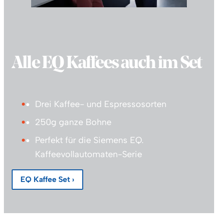
Alle EQ Kaffees auch im Set
Drei Kaffee- und Espressosorten
250g ganze Bohne
Perfekt für die Siemens EQ.
Kaffeevollautomaten-Serie
EQ Kaffee Set ›