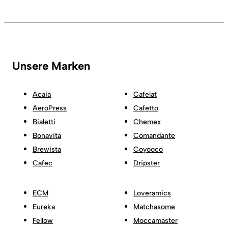
Unsere Marken
Acaia
Cafelat
AeroPress
Cafetto
Bialetti
Chemex
Bonavita
Comandante
Brewista
Coyooco
Cafec
Dripster
ECM
Loveramics
Eureka
Matchasome
Fellow
Moccamaster