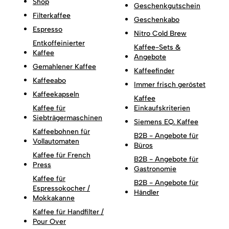
Shop
Geschenkgutschein
Filterkaffee
Geschenkabo
Espresso
Nitro Cold Brew
Entkoffeinierter
Kaffee-Sets &
Kaffee
Angebote
Gemahlener Kaffee
Kaffeefinder
Kaffeeabo
Immer frisch geröstet
Kaffeekapseln
Kaffee
Kaffee für
Einkaufskriterien
Siebträgermaschinen
Siemens EQ. Kaffee
Kaffeebohnen für
B2B - Angebote für
Vollautomaten
Büros
Kaffee für French
B2B - Angebote für
Press
Gastronomie
Kaffee für
B2B - Angebote für
Espressokocher /
Händler
Mokkakanne
Kaffee für Handfilter /
Pour Over