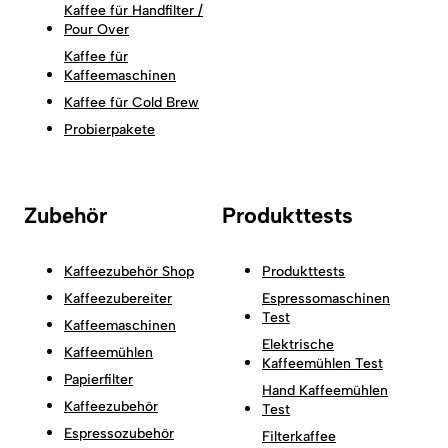
Kaffee für Handfilter /
Pour Over
Kaffee für
Kaffeemaschinen
Kaffee für Cold Brew
Probierpakete
Zubehör
Produkttests
Kaffeezubehör Shop
Produkttests
Kaffeezubereiter
Espressomaschinen
Test
Kaffeemaschinen
Elektrische
Kaffeemühlen
Kaffeemühlen Test
Papierfilter
Hand Kaffeemühlen
Kaffeezubehör
Test
Espressozubehör
Filterkaffee