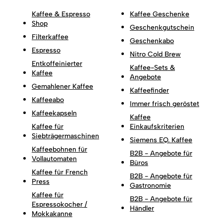
Kaffee & Espresso
Kaffee Geschenke
Shop
Geschenkgutschein
Filterkaffee
Geschenkabo
Espresso
Nitro Cold Brew
Entkoffeinierter
Kaffee-Sets &
Kaffee
Angebote
Gemahlener Kaffee
Kaffeefinder
Kaffeeabo
Immer frisch geröstet
Kaffeekapseln
Kaffee
Kaffee für
Einkaufskriterien
Siebträgermaschinen
Siemens EQ. Kaffee
Kaffeebohnen für
B2B - Angebote für
Vollautomaten
Büros
Kaffee für French
B2B - Angebote für
Press
Gastronomie
Kaffee für
B2B - Angebote für
Espressokocher /
Händler
Mokkakanne