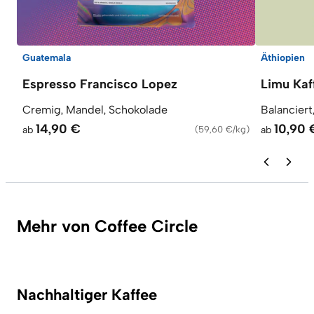
Guatemala
Äthiopien
Espresso Francisco Lopez
Limu Kaf
Cremig, Mandel, Schokolade
Balanciert
14,90 €
10,90 
ab
(
59,60 €/kg
)
ab
Mehr von Coffee Circle
Nachhaltiger Kaffee