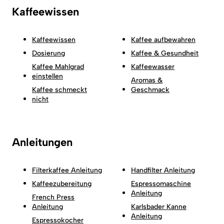
Kaffeewissen
Kaffeewissen
Kaffee aufbewahren
Dosierung
Kaffee & Gesundheit
Kaffee Mahlgrad
Kaffeewasser
einstellen
Aromas &
Kaffee schmeckt
Geschmack
nicht
Anleitungen
Filterkaffee Anleitung
Handfilter Anleitung
Kaffeezubereitung
Espressomaschine
Anleitung
French Press
Anleitung
Karlsbader Kanne
Anleitung
Espressokocher