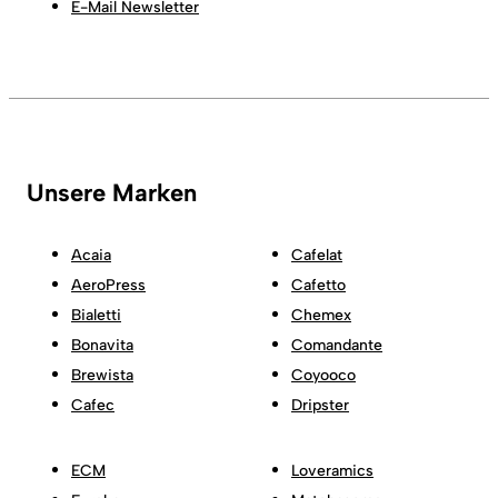
E-Mail Newsletter
Unsere Marken
Acaia
Cafelat
AeroPress
Cafetto
Bialetti
Chemex
Bonavita
Comandante
Brewista
Coyooco
Cafec
Dripster
ECM
Loveramics