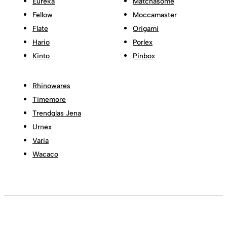
Eureka
Matchasome
Fellow
Moccamaster
Flate
Origami
Hario
Porlex
Kinto
Pinbox
Rhinowares
Timemore
Trendglas Jena
Urnex
Varia
Wacaco