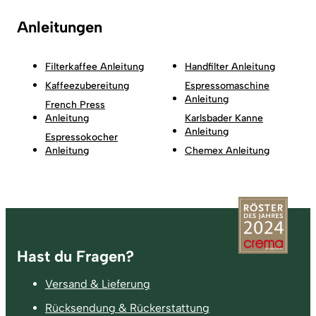
Anleitungen
Filterkaffee Anleitung
Handfilter Anleitung
Kaffeezubereitung
Espressomaschine
Anleitung
French Press
Anleitung
Karlsbader Kanne
Anleitung
Espressokocher
Anleitung
Chemex Anleitung
Fußzeile
Hast du Fragen?
Versand & Lieferung
Rücksendung & Rückerstattung