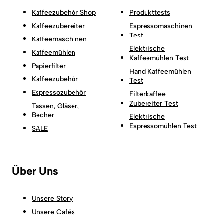
Kaffeezubehör Shop
Produkttests
Kaffeezubereiter
Espressomaschinen
Test
Kaffeemaschinen
Elektrische
Kaffeemühlen
Kaffeemühlen Test
Papierfilter
Hand Kaffeemühlen
Kaffeezubehör
Test
Espressozubehör
Filterkaffee
Zubereiter Test
Tassen, Gläser,
Becher
Elektrische
Espressomühlen Test
SALE
Über Uns
Unsere Story
Unsere Cafés