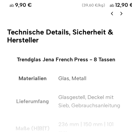
9,90 €
12,90 
ab
(
39,60 €/kg
)
ab
Technische Details, Sicherheit &
Hersteller
Trendglas Jena French Press - 8 Tassen
Materialien
Glas, Metall
Glasgestell, Deckel mit
Lieferumfang
Sieb, Gebrauchsanleitung
236 mm | 150 mm | 101
Maße (H|B|T)