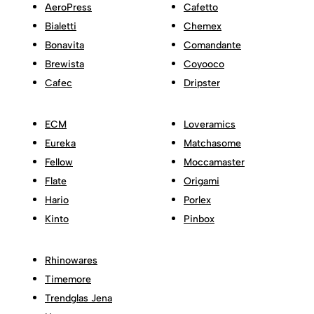
AeroPress
Cafetto
Bialetti
Chemex
Bonavita
Comandante
Brewista
Coyooco
Cafec
Dripster
ECM
Loveramics
Eureka
Matchasome
Fellow
Moccamaster
Flate
Origami
Hario
Porlex
Kinto
Pinbox
Rhinowares
Timemore
Trendglas Jena