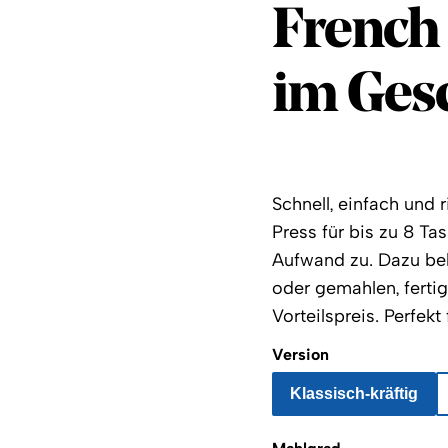
Coffee 
French 
im Ges
Schnell, einfach und 
Press für bis zu 8 T
Aufwand zu. Dazu be
oder gemahlen, ferti
Vorteilspreis. Perfek
Version
Klassisch-kräftig