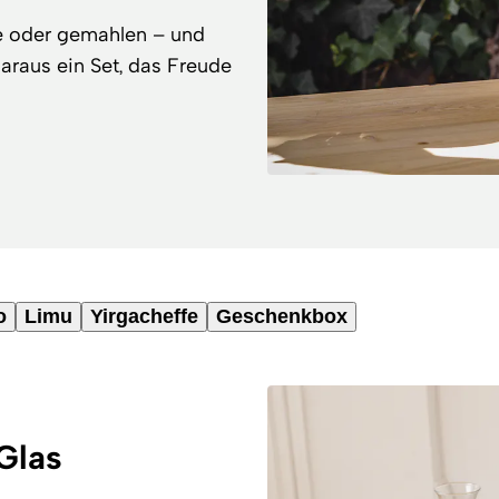
e oder gemahlen – und
araus ein Set, das Freude
o
Limu
Yirgacheffe
Geschenkbox
Glas