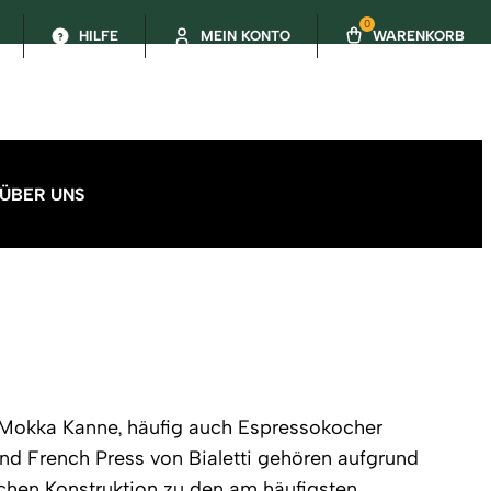
0
HILFE
MEIN KONTO
WARENKORB
ÜBER UNS
der Mokka Kanne, häufig auch Espressokocher
nd French Press von Bialetti gehören aufgrund
achen Konstruktion zu den am häufigsten