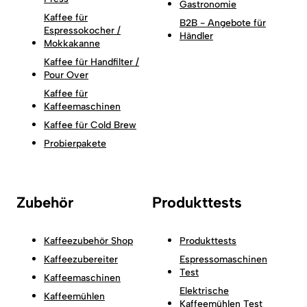
Gastronomie
Kaffee für
B2B - Angebote für
Espressokocher /
Händler
Mokkakanne
Kaffee für Handfilter /
Pour Over
Kaffee für
Kaffeemaschinen
Kaffee für Cold Brew
Probierpakete
Zubehör
Produkttests
Kaffeezubehör Shop
Produkttests
Kaffeezubereiter
Espressomaschinen
Test
Kaffeemaschinen
Elektrische
Kaffeemühlen
Kaffeemühlen Test