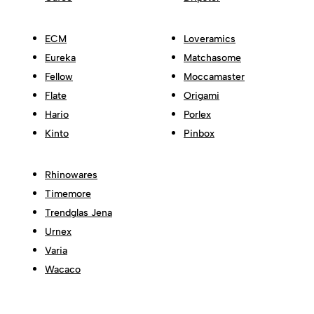
ECM
Loveramics
Eureka
Matchasome
Fellow
Moccamaster
Flate
Origami
Hario
Porlex
Kinto
Pinbox
Rhinowares
Timemore
Trendglas Jena
Urnex
Varia
Wacaco