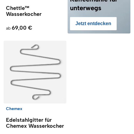
unterwegs
Chettle™
Wasserkocher
Jetzt entdecken
69,00 €
ab
Chemex
Edelstahlgitter für
Chemex Wasserkocher