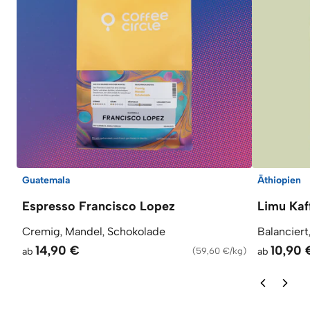
Guatemala
Äthiopien
Espresso Francisco Lopez
Limu Kaf
Cremig, Mandel, Schokolade
Balanciert
14,90 €
10,90 
ab
(
59,60 €/kg
)
ab