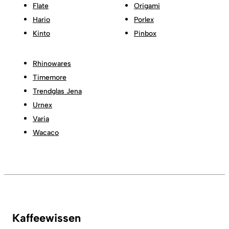
Flate
Origami
Hario
Porlex
Kinto
Pinbox
Rhinowares
Timemore
Trendglas Jena
Urnex
Varia
Wacaco
Kaffeewissen