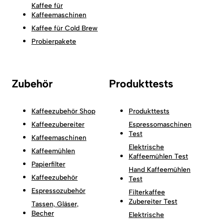
Kaffee für
Kaffeemaschinen
Kaffee für Cold Brew
Probierpakete
Zubehör
Produkttests
Kaffeezubehör Shop
Produkttests
Kaffeezubereiter
Espressomaschinen
Test
Kaffeemaschinen
Elektrische
Kaffeemühlen
Kaffeemühlen Test
Papierfilter
Hand Kaffeemühlen
Kaffeezubehör
Test
Espressozubehör
Filterkaffee
Zubereiter Test
Tassen, Gläser,
Becher
Elektrische