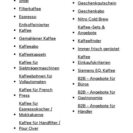
Shop
Geschenkgutschein
Filterkaffee
Geschenkabo
Espresso
Nitro Cold Brew
Entkoffeinierter
Kaffee-Sets &
Kaffee
Angebote
Gemahlener Kaffee
Kaffeefinder
Kaffeeabo
Immer frisch geröstet
Kaffeekapseln
Kaffee
Kaffee für
Einkaufskriterien
Siebträgermaschinen
Siemens EQ. Kaffee
Kaffeebohnen für
B2B - Angebote für
Vollautomaten
Büros
Kaffee für French
B2B - Angebote für
Press
Gastronomie
Kaffee für
B2B - Angebote für
Espressokocher /
Händler
Mokkakanne
Kaffee für Handfilter /
Pour Over