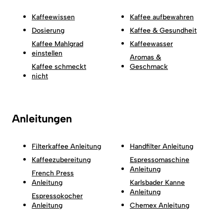
Kaffeewissen
Kaffee aufbewahren
Dosierung
Kaffee & Gesundheit
Kaffee Mahlgrad
Kaffeewasser
einstellen
Aromas &
Kaffee schmeckt
Geschmack
nicht
Anleitungen
Filterkaffee Anleitung
Handfilter Anleitung
Kaffeezubereitung
Espressomaschine
Anleitung
French Press
Anleitung
Karlsbader Kanne
Anleitung
Espressokocher
Anleitung
Chemex Anleitung