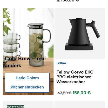
ab
Cold Brew – mal
Fellow
anders
Fellow Corvo EKG
PRO elektrischer
Hario Colors
Wasserkocher
Pitcher entdecken
158,00 €
167,50 €
bestseller