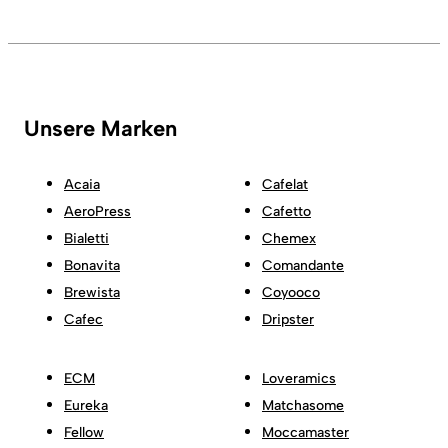
Unsere Marken
Acaia
Cafelat
AeroPress
Cafetto
Bialetti
Chemex
Bonavita
Comandante
Brewista
Coyooco
Cafec
Dripster
ECM
Loveramics
Eureka
Matchasome
Fellow
Moccamaster