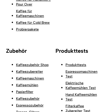
Pour Over
Kaffee für
Kaffeemaschinen
Kaffee für Cold Brew
Probierpakete
Zubehör
Produkttests
Kaffeezubehör Shop
Produkttests
Kaffeezubereiter
Espressomaschinen
Test
Kaffeemaschinen
Elektrische
Kaffeemühlen
Kaffeemühlen Test
Papierfilter
Hand Kaffeemühlen
Kaffeezubehör
Test
Espressozubehör
Filterkaffee
Zubereiter Test