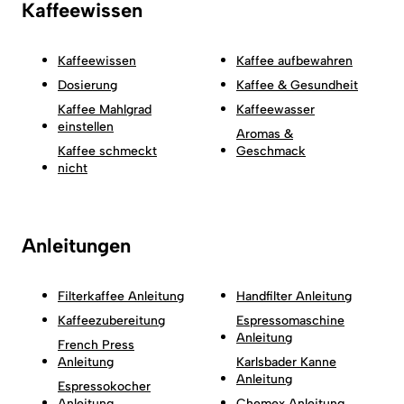
Kaffeewissen
Kaffeewissen
Kaffee aufbewahren
Dosierung
Kaffee & Gesundheit
Kaffee Mahlgrad
Kaffeewasser
einstellen
Aromas &
Kaffee schmeckt
Geschmack
nicht
Anleitungen
Filterkaffee Anleitung
Handfilter Anleitung
Kaffeezubereitung
Espressomaschine
Anleitung
French Press
Anleitung
Karlsbader Kanne
Anleitung
Espressokocher
Anleitung
Chemex Anleitung