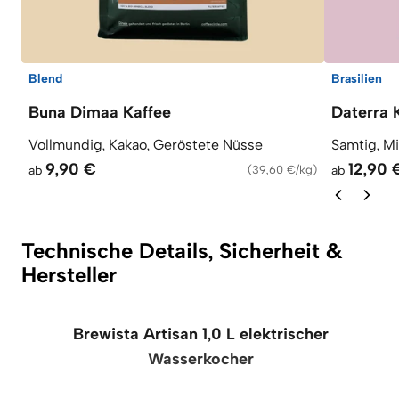
Blend
Brasilien
Buna Dimaa Kaffee
Daterra 
Vollmundig, Kakao, Geröstete Nüsse
Samtig, M
9,90 €
12,90 
ab
(
39,60 €/kg
)
ab
Technische Details, Sicherheit &
Hersteller
Brewista Artisan 1,0 L elektrischer
Wasserkocher