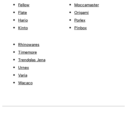
Fellow
Moccamaster
Flate
Origami
Hario
Porlex
Kinto
Pinbox
Rhinowares
Timemore
Trendglas Jena
Urnex
Varia
Wacaco