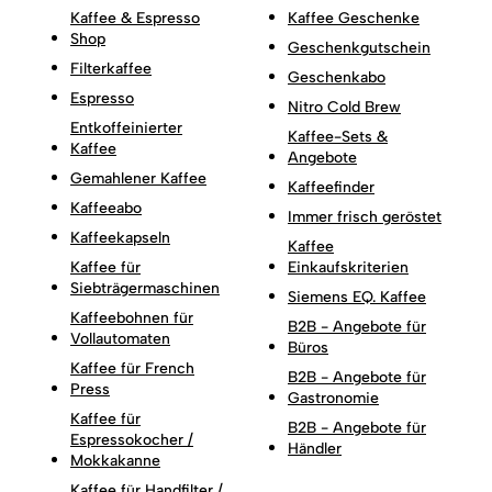
Kaffee & Espresso
Kaffee Geschenke
Shop
Geschenkgutschein
Filterkaffee
Geschenkabo
Espresso
Nitro Cold Brew
Entkoffeinierter
Kaffee-Sets &
Kaffee
Angebote
Gemahlener Kaffee
Kaffeefinder
Kaffeeabo
Immer frisch geröstet
Kaffeekapseln
Kaffee
Kaffee für
Einkaufskriterien
Siebträgermaschinen
Siemens EQ. Kaffee
Kaffeebohnen für
B2B - Angebote für
Vollautomaten
Büros
Kaffee für French
B2B - Angebote für
Press
Gastronomie
Kaffee für
B2B - Angebote für
Espressokocher /
Händler
Mokkakanne
Kaffee für Handfilter /