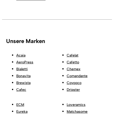
Unsere Marken
Acaia
Cafelat
AeroPress
Cafetto
Bialetti
Chemex
Bonavita
Comandante
Brewista
Coyooco
Cafec
Dripster
ECM
Loveramics
Eureka
Matchasome