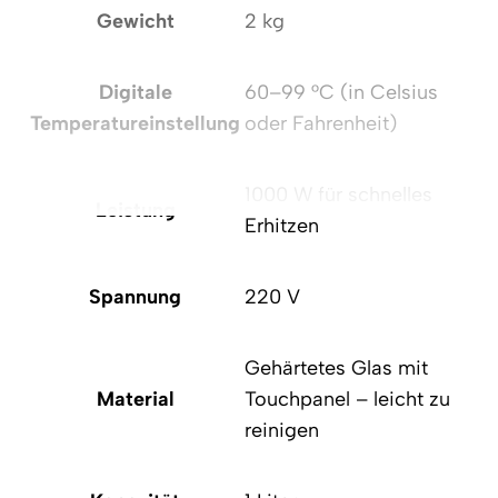
Gewicht
2 kg
Digitale
60–99 °C (in Celsius
Temperatureinstellung
oder Fahrenheit)
1000 W für schnelles
Leistung
Erhitzen
Spannung
220 V
Gehärtetes Glas mit
Material
Touchpanel – leicht zu
reinigen