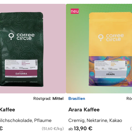
neu
Röstgrad
:
Mittel
Brasilien
Rö
Kaffee
Arara Kaffee
ilchschokolade, Pflaume
Cremig, Nektarine, Kakao
 €
13,90 €
(
51,60 €/kg
)
ab
(