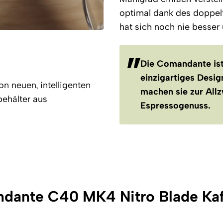
optimal dank des doppel
hat sich noch nie besser 
Die Comandante ist
einzigartiges Desig
n neuen, intelligenten
machen sie zur All
ehälter aus
Espressogenuss.
ndante C40 MK4 Nitro Blade Ka