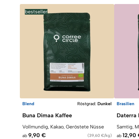
bestseller
Blend
Röstgrad
:
Dunkel
Brasilien
Buna Dimaa Kaffee
Daterra 
Vollmundig, Kakao, Geröstete Nüsse
Samtig, M
9,90 €
12,90
ab
(
39,60 €/kg
)
ab