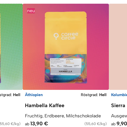
neu
stgrad
:
Hell
Äthiopien
Röstgrad
:
Hell
Kolumbi
Hambella Kaffee
Sierra
Fruchtig, Erdbeere, Milchschokolade
Ausgewo
13,90 €
9,9
55,60 €/kg
)
ab
(
55,60 €/kg
)
ab