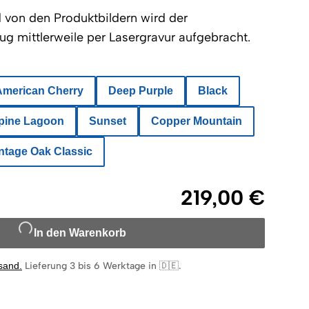
von den Produktbildern wird der
g mittlerweile per Lasergravur aufgebracht.
American Cherry
Deep Purple
Black
pine Lagoon
Sunset
Copper Mountain
ntage Oak Classic
219,00 €
In den Warenkorb
rsand
.
Lieferung 3 bis 6 Werktage in 🇩🇪
.