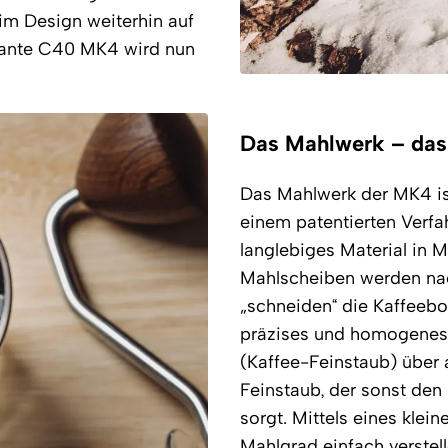
m Design weiterhin auf
dante C40 MK4 wird nun
Das Mahlwerk – das
Das Mahlwerk der MK4 ist 
einem patentierten Verfah
langlebiges Material in M
Mahlscheiben werden na
„schneiden“ die Kaffeebo
präzises und homogenes 
(Kaffee-Feinstaub) über 
Feinstaub, der sonst den 
sorgt. Mittels eines klei
Mahlgrad einfach verstel