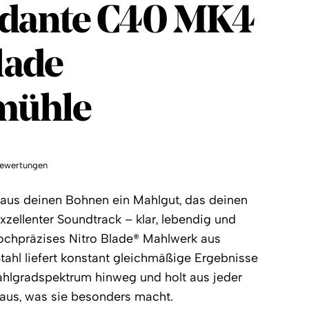
dante
dante C40 MK4
lade
mühle
ewertungen
us deinen Bohnen ein Mahlgut, das deinen
exzellenter Soundtrack – klar, lebendig und
 hochpräzises Nitro Blade® Mahlwerk aus
tahl liefert konstant gleichmäßige Ergebnisse
hlgradspektrum hinweg und holt aus jeder
aus, was sie besonders macht.