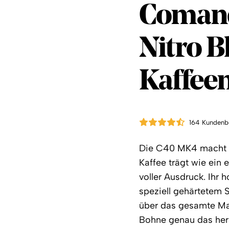
Coman
Coman
Nitro B
Kaffee
164 Kundenb
Die C40 MK4 macht a
Kaffee trägt wie ein 
voller Ausdruck. Ihr
speziell gehärtetem S
über das gesamte Ma
Bohne genau das her