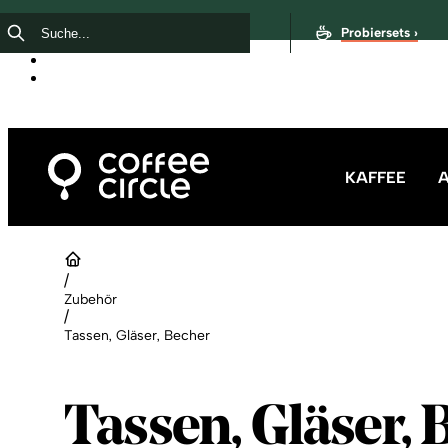
Probiersets ›
KAFFEE
/
Zubehör
/
Tassen, Gläser, Becher
Tassen, Gläser, 