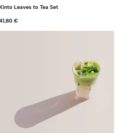
Kinto Leaves to Tea Set
41,80 €