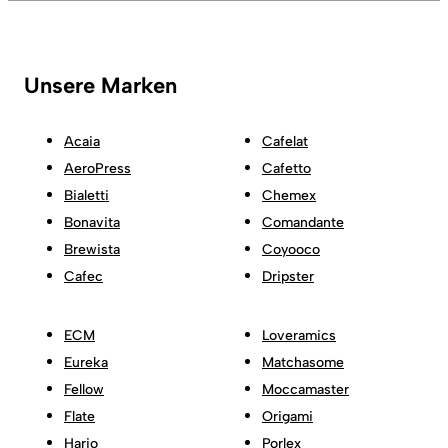
Unsere Marken
Acaia
Cafelat
AeroPress
Cafetto
Bialetti
Chemex
Bonavita
Comandante
Brewista
Coyooco
Cafec
Dripster
ECM
Loveramics
Eureka
Matchasome
Fellow
Moccamaster
Flate
Origami
Hario
Porlex