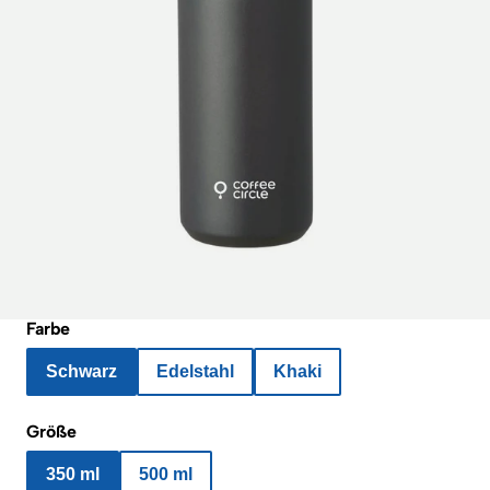
Farbe
Schwarz
Edelstahl
Khaki
Größe
350 ml
500 ml