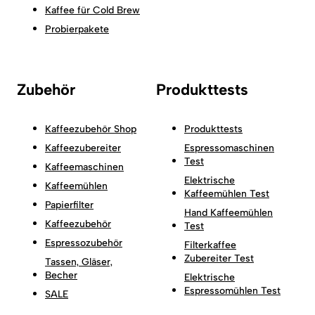
Kaffee für Cold Brew
Probierpakete
Zubehör
Produkttests
Kaffeezubehör Shop
Produkttests
Kaffeezubereiter
Espressomaschinen
Test
Kaffeemaschinen
Elektrische
Kaffeemühlen
Kaffeemühlen Test
Papierfilter
Hand Kaffeemühlen
Kaffeezubehör
Test
Espressozubehör
Filterkaffee
Zubereiter Test
Tassen, Gläser,
Becher
Elektrische
Espressomühlen Test
SALE