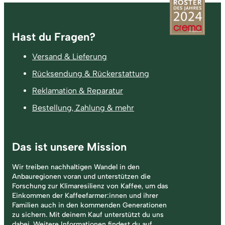
Fußzeile
Hast du Fragen?
Versand & Lieferung
Rücksendung & Rückerstattung
Reklamation & Reparatur
Bestellung, Zahlung & mehr
Das ist unsere Mission
Wir treiben nachhaltigen Wandel in den
Anbauregionen voran und unterstützen die
Forschung zur Klimaresilienz von Kaffee, um das
Einkommen der Kaffeefarmer:innen und ihrer
Familien auch in den kommenden Generationen
zu sichern. Mit deinem Kauf unterstützt du uns
dabei. Weitere Informationen findest du auf