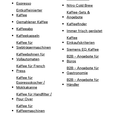
Espresso
Nitro Cold Brew
Entkoffeinierter
Kaffee-Sets &
Kaffee
Angebote
Gemahlener Kaffee
Kaffeefinder
Kaffeeabo
Immer frisch geröstet
Kaffeekapseln
Kaffee
Kaffee für
Einkaufskriterien
Siebträgermaschinen
Siemens EQ. Kaffee
Kaffeebohnen für
B2B - Angebote für
Vollautomaten
Büros
Kaffee für French
B2B - Angebote für
Press
Gastronomie
Kaffee für
B2B - Angebote für
Espressokocher /
Händler
Mokkakanne
Kaffee für Handfilter /
Pour Over
Kaffee für
Kaffeemaschinen