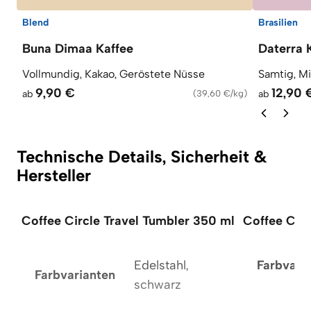
Blend
Brasilien
Buna Dimaa Kaffee
Daterra 
Vollmundig, Kakao, Geröstete Nüsse
Samtig, M
9,90 €
12,90 
ab
(
39,60 €/kg
)
ab
Technische Details, Sicherheit &
Hersteller
Coffee Circle Travel Tumbler 350 ml
Coffee Circ
Edelstahl,
Farbvari
Farbvarianten
schwarz