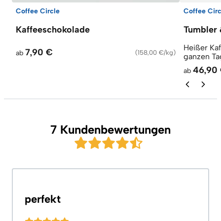
Coffee Circle
Coffee Circ
Kaffeeschokolade
Tumbler 
Heißer Ka
7,90 €
ab
(
158,00 €/kg
)
ganzen Ta
46,90
ab
7 Kundenbewertungen
perfekt