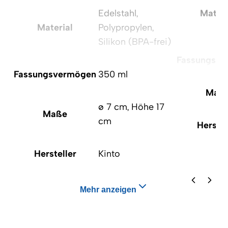
Edelstahl,
Materi
Material
Polypropylen,
Silikon (BPA-frei)
Fassungsv
Fassungsvermögen
350 ml
Maß
ø 7 cm, Höhe 17
Maße
cm
Herstel
Hersteller
Kinto
Mehr anzeigen