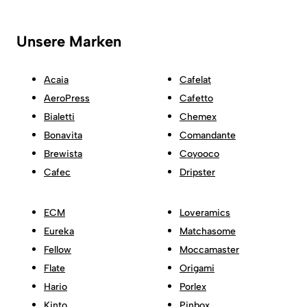
Unsere Marken
Acaia
Cafelat
AeroPress
Cafetto
Bialetti
Chemex
Bonavita
Comandante
Brewista
Coyooco
Cafec
Dripster
ECM
Loveramics
Eureka
Matchasome
Fellow
Moccamaster
Flate
Origami
Hario
Porlex
Kinto
Pinbox