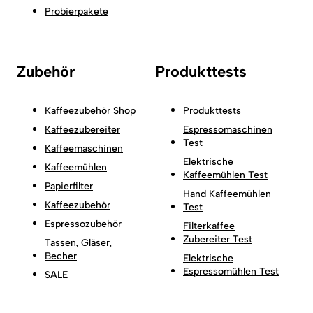
Probierpakete
Zubehör
Produkttests
Kaffeezubehör Shop
Produkttests
Kaffeezubereiter
Espressomaschinen
Test
Kaffeemaschinen
Elektrische
Kaffeemühlen
Kaffeemühlen Test
Papierfilter
Hand Kaffeemühlen
Kaffeezubehör
Test
Espressozubehör
Filterkaffee
Zubereiter Test
Tassen, Gläser,
Becher
Elektrische
Espressomühlen Test
SALE