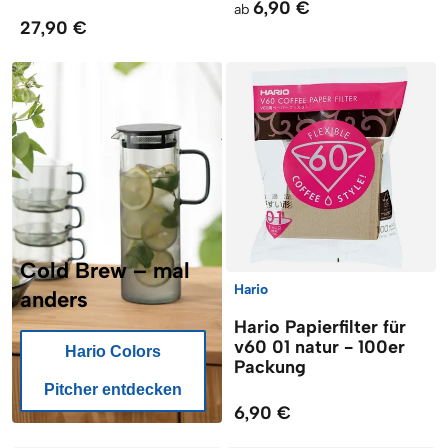
6,90 €
ab
27,90 €
Cold Brew – mal
Hario
anders
Hario Papierfilter für
v60 01 natur - 100er
Hario Colors
Packung
Pitcher entdecken
6,90 €