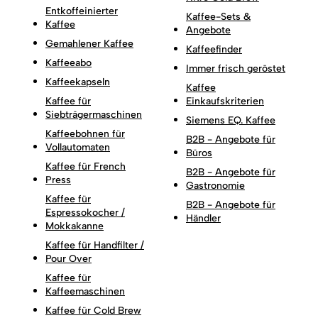
Entkoffeinierter
Kaffee-Sets &
Kaffee
Angebote
Gemahlener Kaffee
Kaffeefinder
Kaffeeabo
Immer frisch geröstet
Kaffeekapseln
Kaffee
Kaffee für
Einkaufskriterien
Siebträgermaschinen
Siemens EQ. Kaffee
Kaffeebohnen für
B2B - Angebote für
Vollautomaten
Büros
Kaffee für French
B2B - Angebote für
Press
Gastronomie
Kaffee für
B2B - Angebote für
Espressokocher /
Händler
Mokkakanne
Kaffee für Handfilter /
Pour Over
Kaffee für
Kaffeemaschinen
Kaffee für Cold Brew