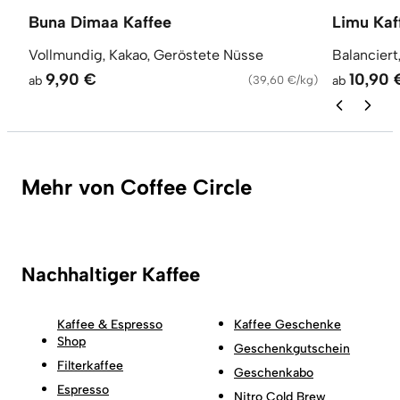
Buna Dimaa Kaffee
Limu Kaf
Vollmundig, Kakao, Geröstete Nüsse
Balanciert
9,90 €
10,90 
ab
(
39,60 €/kg
)
ab
Mehr von Coffee Circle
Nachhaltiger Kaffee
Kaffee & Espresso
Kaffee Geschenke
Shop
Geschenkgutschein
Filterkaffee
Geschenkabo
Espresso
Nitro Cold Brew