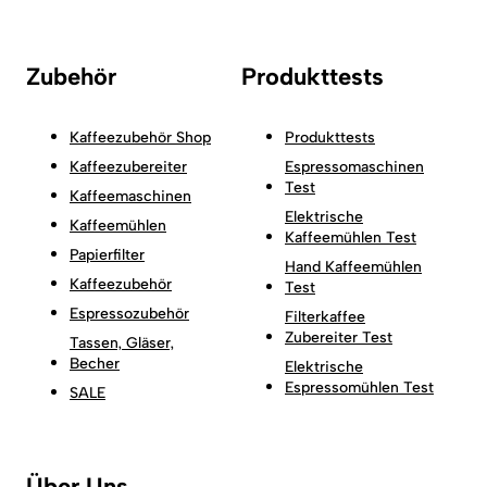
Zubehör
Produkttests
Kaffeezubehör Shop
Produkttests
Kaffeezubereiter
Espressomaschinen
Test
Kaffeemaschinen
Elektrische
Kaffeemühlen
Kaffeemühlen Test
Papierfilter
Hand Kaffeemühlen
Kaffeezubehör
Test
Espressozubehör
Filterkaffee
Zubereiter Test
Tassen, Gläser,
Becher
Elektrische
Espressomühlen Test
SALE
Über Uns