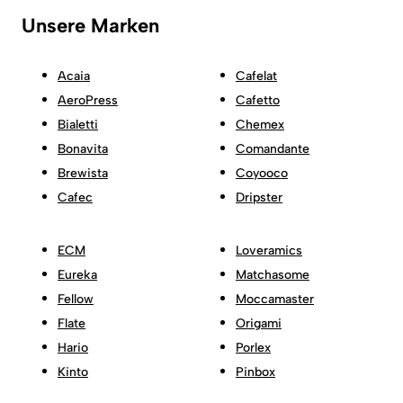
Unsere Marken
Acaia
Cafelat
AeroPress
Cafetto
Bialetti
Chemex
Bonavita
Comandante
Brewista
Coyooco
Cafec
Dripster
ECM
Loveramics
Eureka
Matchasome
Fellow
Moccamaster
Flate
Origami
Hario
Porlex
Kinto
Pinbox