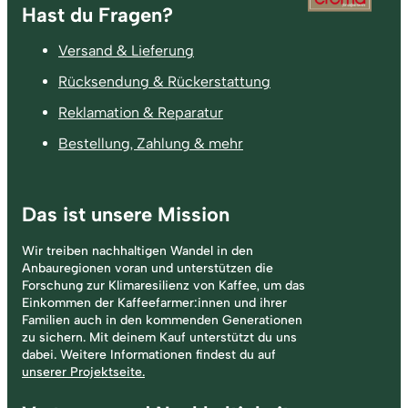
Fußzeile
Hast du Fragen?
Versand & Lieferung
Rücksendung & Rückerstattung
Reklamation & Reparatur
Bestellung, Zahlung & mehr
Das ist unsere Mission
Wir treiben nachhaltigen Wandel in den
Anbauregionen voran und unterstützen die
Forschung zur Klimaresilienz von Kaffee, um das
Einkommen der Kaffeefarmer:innen und ihrer
Familien auch in den kommenden Generationen
zu sichern. Mit deinem Kauf unterstützt du uns
dabei. Weitere Informationen findest du auf
unserer Projektseite.