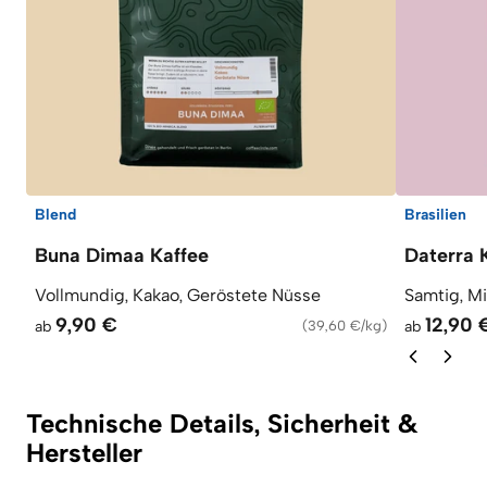
Blend
Brasilien
Buna Dimaa Kaffee
Daterra 
Vollmundig, Kakao, Geröstete Nüsse
Samtig, M
9,90 €
12,90 
ab
(
39,60 €/kg
)
ab
Technische Details, Sicherheit &
Hersteller