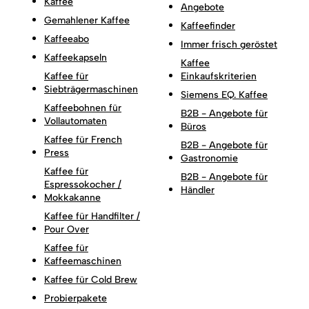
Kaffee
Angebote
Gemahlener Kaffee
Kaffeefinder
Kaffeeabo
Immer frisch geröstet
Kaffeekapseln
Kaffee
Kaffee für
Einkaufskriterien
Siebträgermaschinen
Siemens EQ. Kaffee
Kaffeebohnen für
B2B - Angebote für
Vollautomaten
Büros
Kaffee für French
B2B - Angebote für
Press
Gastronomie
Kaffee für
B2B - Angebote für
Espressokocher /
Händler
Mokkakanne
Kaffee für Handfilter /
Pour Over
Kaffee für
Kaffeemaschinen
Kaffee für Cold Brew
Probierpakete