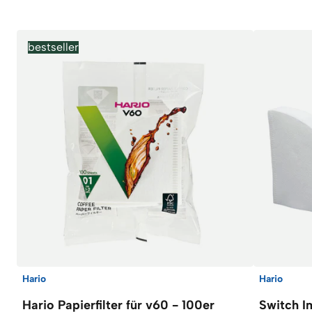
bestseller
Hario
Hario
Hario Papierfilter für v60 - 100er
Switch I