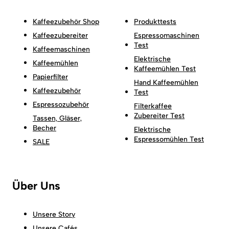
Kaffeezubehör Shop
Produkttests
Kaffeezubereiter
Espressomaschinen
Test
Kaffeemaschinen
Elektrische
Kaffeemühlen
Kaffeemühlen Test
Papierfilter
Hand Kaffeemühlen
Kaffeezubehör
Test
Espressozubehör
Filterkaffee
Zubereiter Test
Tassen, Gläser,
Becher
Elektrische
Espressomühlen Test
SALE
Über Uns
Unsere Story
Unsere Cafés