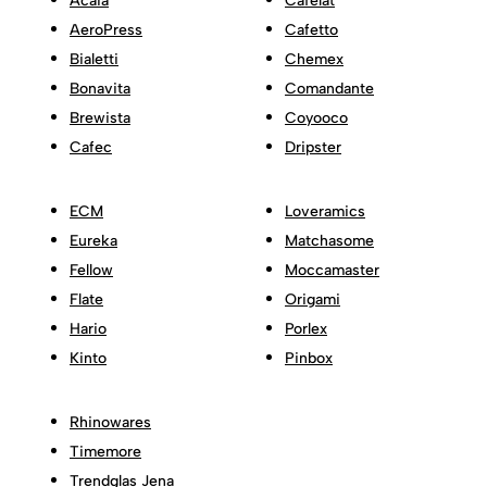
Acaia
Cafelat
AeroPress
Cafetto
Bialetti
Chemex
Bonavita
Comandante
Brewista
Coyooco
Cafec
Dripster
ECM
Loveramics
Eureka
Matchasome
Fellow
Moccamaster
Flate
Origami
Hario
Porlex
Kinto
Pinbox
Rhinowares
Timemore
Trendglas Jena