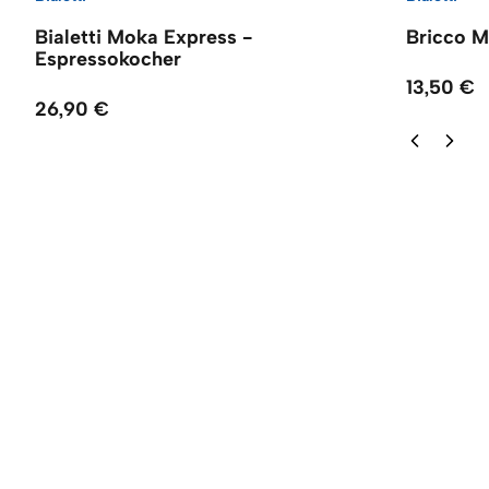
Bialetti Moka Express -
Bricco M
Espressokocher
13,50 €
26,90 €