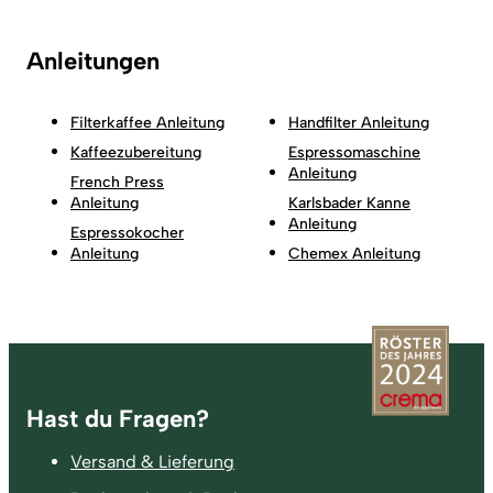
Anleitungen
Filterkaffee Anleitung
Handfilter Anleitung
Kaffeezubereitung
Espressomaschine
Anleitung
French Press
Anleitung
Karlsbader Kanne
Anleitung
Espressokocher
Anleitung
Chemex Anleitung
Fußzeile
Hast du Fragen?
Versand & Lieferung