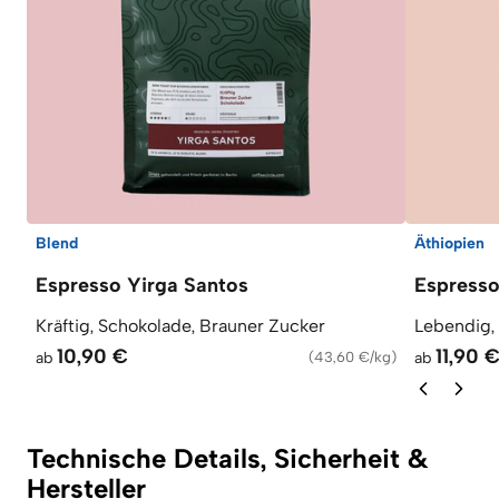
Blend
Äthiopien
Espresso Yirga Santos
Espress
Kräftig, Schokolade, Brauner Zucker
Lebendig,
10,90 €
11,90 
ab
(
43,60 €/kg
)
ab
Technische Details, Sicherheit &
Hersteller