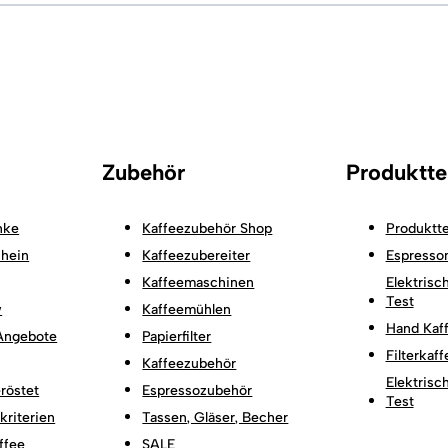
Zubehör
Produktte
nke
Kaffeezubehör Shop
Produktte
hein
Kaffeezubereiter
Espresso
Kaffeemaschinen
Elektrisc
Test
w
Kaffeemühlen
Hand Kaf
Angebote
Papierfilter
Filterkaf
Kaffeezubehör
Elektris
röstet
Espressozubehör
Test
kriterien
Tassen, Gläser, Becher
ffee
SALE