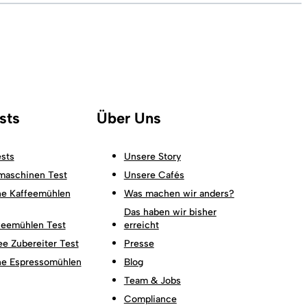
sts
Über Uns
sts
Unsere Story
maschinen Test
Unsere Cafés
he Kaffeemühlen
Was machen wir anders?
Das haben wir bisher
feemühlen Test
erreicht
fee Zubereiter Test
Presse
che Espressomühlen
Blog
Team & Jobs
Compliance