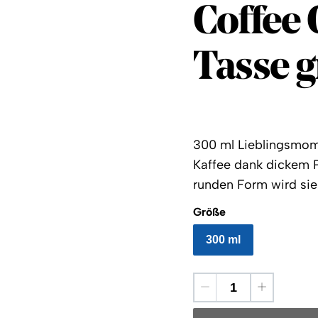
Coffee 
Coffee 
Tasse 
300 ml Lieblingsmome
Kaffee dank dickem P
runden Form wird sie 
Größe
300 ml