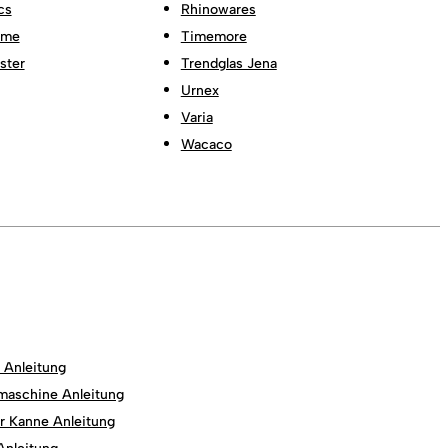
cs
Rhinowares
ome
Timemore
ster
Trendglas Jena
Urnex
Varia
Wacaco
r Anleitung
maschine Anleitung
r Kanne Anleitung