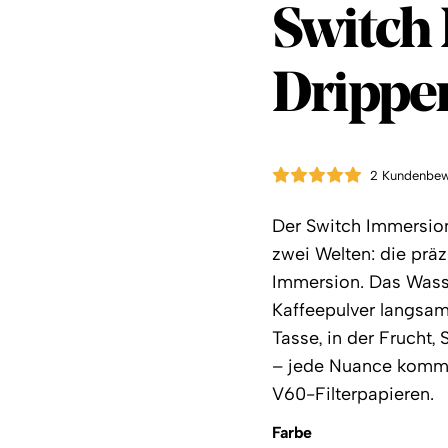
Hario
Switch
Drippe
2 Kundenbew
Der Switch Immersion
zwei Welten: die präz
Immersion.
Das Wasse
Kaffeepulver langsam
Tasse, in der Frucht
– jede Nuance kommt 
V60-Filterpapieren.
Farbe