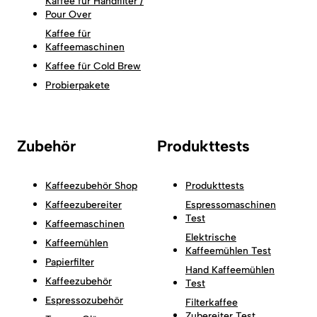
Kaffee für Handfilter /
Pour Over
Kaffee für
Kaffeemaschinen
Kaffee für Cold Brew
Probierpakete
Zubehör
Produkttests
Kaffeezubehör Shop
Produkttests
Kaffeezubereiter
Espressomaschinen
Test
Kaffeemaschinen
Elektrische
Kaffeemühlen
Kaffeemühlen Test
Papierfilter
Hand Kaffeemühlen
Kaffeezubehör
Test
Espressozubehör
Filterkaffee
Zubereiter Test