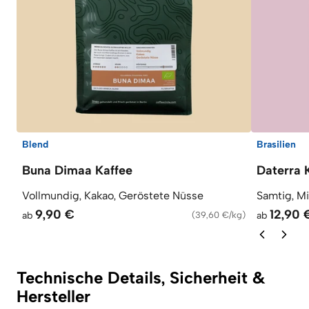
Blend
Brasilien
Buna Dimaa Kaffee
Daterra 
Vollmundig, Kakao, Geröstete Nüsse
Samtig, M
9,90 €
12,90 
ab
(
39,60 €/kg
)
ab
Technische Details, Sicherheit &
Hersteller