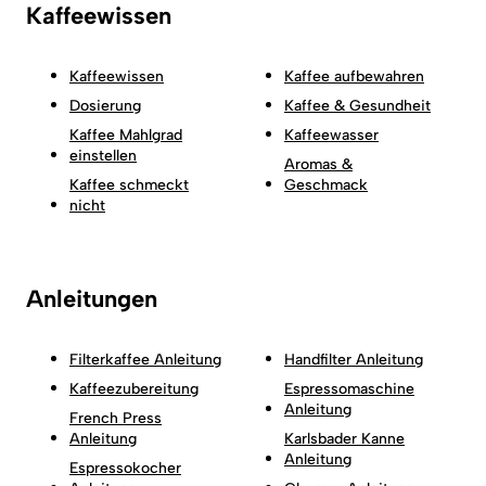
Kaffeewissen
Kaffeewissen
Kaffee aufbewahren
Dosierung
Kaffee & Gesundheit
Kaffee Mahlgrad
Kaffeewasser
einstellen
Aromas &
Kaffee schmeckt
Geschmack
nicht
Anleitungen
Filterkaffee Anleitung
Handfilter Anleitung
Kaffeezubereitung
Espressomaschine
Anleitung
French Press
Anleitung
Karlsbader Kanne
Anleitung
Espressokocher