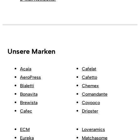
Unsere Marken
Acaia
Cafelat
AeroPress
Cafetto
Bialetti
Chemex
Bonavita
Comandante
Brewista
Coyooco
Cafec
Dripster
ECM
Loveramics
Eureka
Matchasome