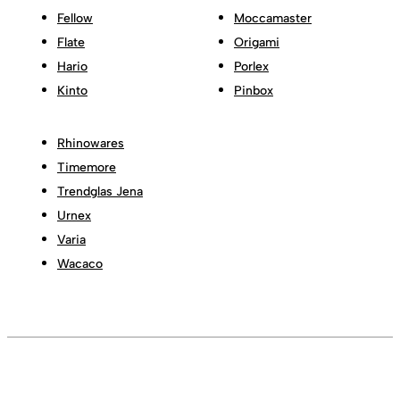
Fellow
Moccamaster
Flate
Origami
Hario
Porlex
Kinto
Pinbox
Rhinowares
Timemore
Trendglas Jena
Urnex
Varia
Wacaco