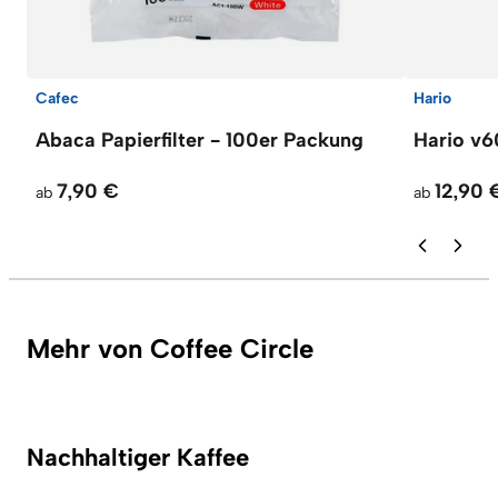
Cafec
Hario
Abaca Papierfilter - 100er Packung
Hario v60
7,90 €
12,90 
ab
ab
Mehr von Coffee Circle
Nachhaltiger Kaffee