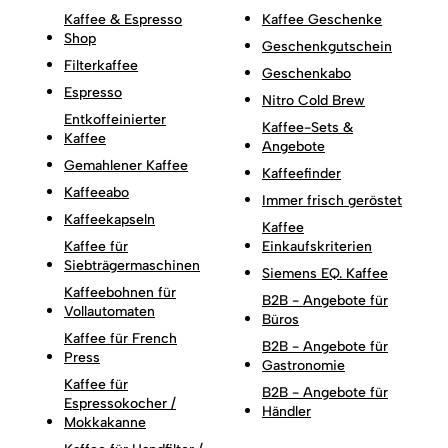
Kaffee & Espresso
Kaffee Geschenke
Shop
Geschenkgutschein
Filterkaffee
Geschenkabo
Espresso
Nitro Cold Brew
Entkoffeinierter
Kaffee-Sets &
Kaffee
Angebote
Gemahlener Kaffee
Kaffeefinder
Kaffeeabo
Immer frisch geröstet
Kaffeekapseln
Kaffee
Kaffee für
Einkaufskriterien
Siebträgermaschinen
Siemens EQ. Kaffee
Kaffeebohnen für
B2B - Angebote für
Vollautomaten
Büros
Kaffee für French
B2B - Angebote für
Press
Gastronomie
Kaffee für
B2B - Angebote für
Espressokocher /
Händler
Mokkakanne