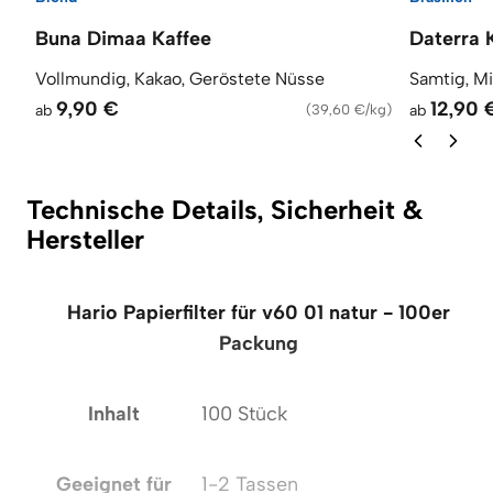
Buna Dimaa Kaffee
Daterra 
Vollmundig, Kakao, Geröstete Nüsse
Samtig, M
9,90 €
12,90 
ab
(
39,60 €/kg
)
ab
Technische Details, Sicherheit &
Hersteller
Hario Papierfilter für v60 01 natur - 100er
Packung
Inhalt
100 Stück
Geeignet für
1-2 Tassen