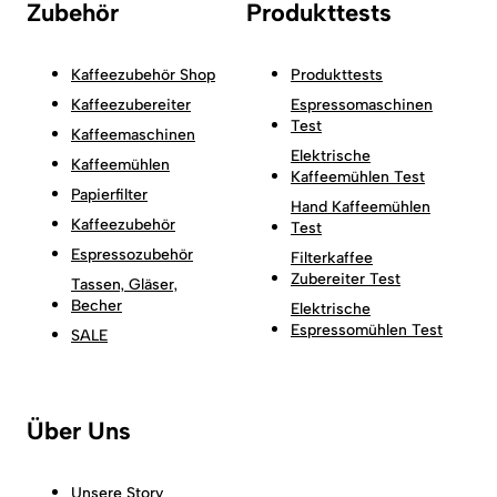
Zubehör
Produkttests
Kaffeezubehör Shop
Produkttests
Kaffeezubereiter
Espressomaschinen
Test
Kaffeemaschinen
Elektrische
Kaffeemühlen
Kaffeemühlen Test
Papierfilter
Hand Kaffeemühlen
Kaffeezubehör
Test
Espressozubehör
Filterkaffee
Zubereiter Test
Tassen, Gläser,
Becher
Elektrische
Espressomühlen Test
SALE
Über Uns
Unsere Story