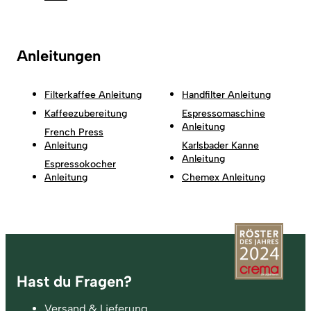
Anleitungen
Filterkaffee Anleitung
Handfilter Anleitung
Kaffeezubereitung
Espressomaschine
Anleitung
French Press
Anleitung
Karlsbader Kanne
Anleitung
Espressokocher
Anleitung
Chemex Anleitung
Fußzeile
Hast du Fragen?
Versand & Lieferung