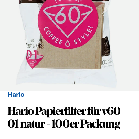
Hario
Hario
Hario Papierfilter für v60
01 natur - 100er Packung