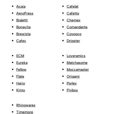
Acaia
Cafelat
AeroPress
Cafetto
Bialetti
Chemex
Bonavita
Comandante
Brewista
Coyooco
Cafec
Dripster
ECM
Loveramics
Eureka
Matchasome
Fellow
Moccamaster
Flate
Origami
Hario
Porlex
Kinto
Pinbox
Rhinowares
Timemore