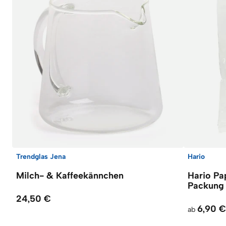
Trendglas Jena
Hario
Milch- & Kaffeekännchen
Hario Pap
Packung
24,50 €
6,90 €
ab