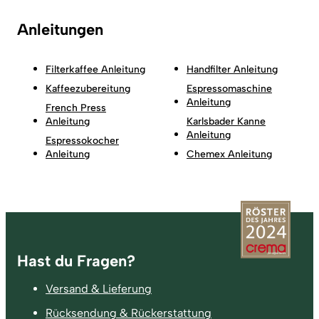
Anleitungen
Filterkaffee Anleitung
Handfilter Anleitung
Kaffeezubereitung
Espressomaschine
Anleitung
French Press
Anleitung
Karlsbader Kanne
Anleitung
Espressokocher
Anleitung
Chemex Anleitung
Fußzeile
Hast du Fragen?
Versand & Lieferung
Rücksendung & Rückerstattung