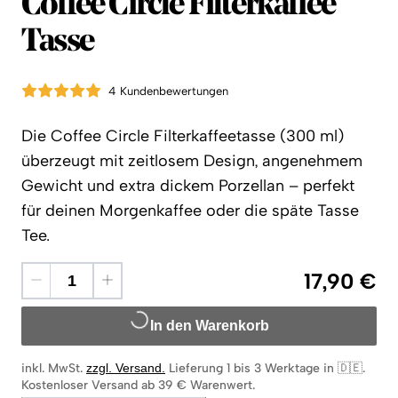
Coffee Circle
Coffee Circle Filterkaffee
Tasse
4 Kundenbewertungen
Die Coffee Circle Filterkaffeetasse (300 ml)
überzeugt mit zeitlosem Design, angenehmem
Gewicht und extra dickem Porzellan – perfekt
für deinen Morgenkaffee oder die späte Tasse
Tee.
17,90 €
In den Warenkorb
inkl. MwSt.
zzgl. Versand
.
Lieferung 1 bis 3 Werktage in 🇩🇪
.
Kostenloser Versand ab 39 € Warenwert.