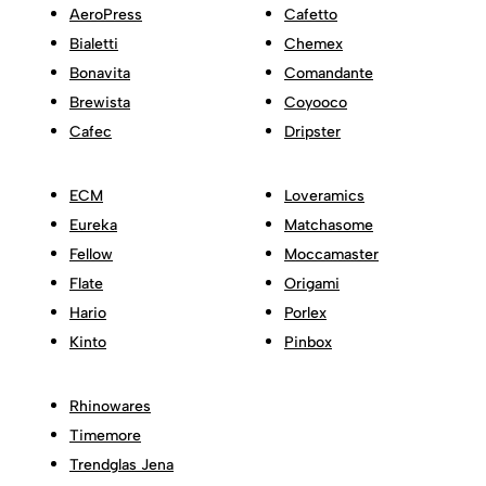
AeroPress
Cafetto
Bialetti
Chemex
Bonavita
Comandante
Brewista
Coyooco
Cafec
Dripster
ECM
Loveramics
Eureka
Matchasome
Fellow
Moccamaster
Flate
Origami
Hario
Porlex
Kinto
Pinbox
Rhinowares
Timemore
Trendglas Jena