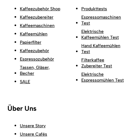
Kaffeezubehör Shop
Produkttests
Kaffeezubereiter
Espressomaschinen
Test
Kaffeemaschinen
Elektrische
Kaffeemühlen
Kaffeemühlen Test
Papierfilter
Hand Kaffeemühlen
Kaffeezubehör
Test
Espressozubehör
Filterkaffee
Zubereiter Test
Tassen, Gläser,
Becher
Elektrische
Espressomühlen Test
SALE
Über Uns
Unsere Story
Unsere Cafés