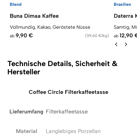
Blend
Brasilien
Buna Dimaa Kaffee
Daterra 
Vollmundig, Kakao, Geröstete Nüsse
Samtig, M
9,90 €
12,90 
ab
(
39,60 €/kg
)
ab
Technische Details, Sicherheit &
Hersteller
Coffee Circle Filterkaffeetasse
Lieferumfang
Filterkaffeetasse
Material
Langlebiges Porzellan