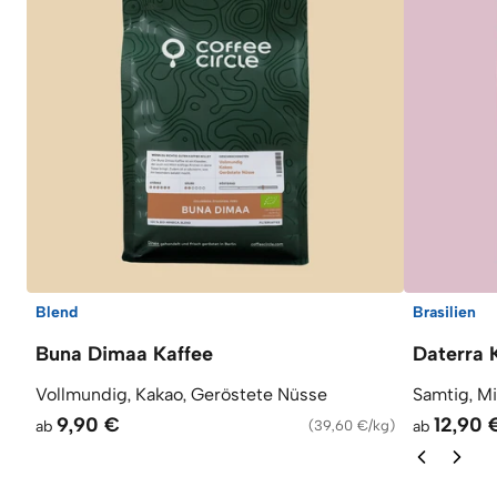
Blend
Brasilien
Buna Dimaa Kaffee
Daterra 
Vollmundig, Kakao, Geröstete Nüsse
Samtig, M
9,90 €
12,90 
ab
(
39,60 €/kg
)
ab