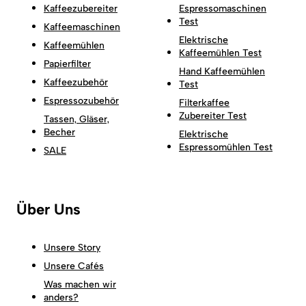
Kaffeezubereiter
Espressomaschinen
Test
Kaffeemaschinen
Elektrische
Kaffeemühlen
Kaffeemühlen Test
Papierfilter
Hand Kaffeemühlen
Kaffeezubehör
Test
Espressozubehör
Filterkaffee
Zubereiter Test
Tassen, Gläser,
Becher
Elektrische
Espressomühlen Test
SALE
Über Uns
Unsere Story
Unsere Cafés
Was machen wir
anders?