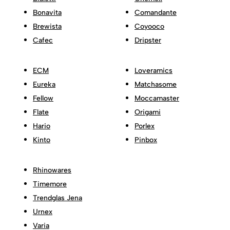
Bonavita
Comandante
Brewista
Coyooco
Cafec
Dripster
ECM
Loveramics
Eureka
Matchasome
Fellow
Moccamaster
Flate
Origami
Hario
Porlex
Kinto
Pinbox
Rhinowares
Timemore
Trendglas Jena
Urnex
Varia