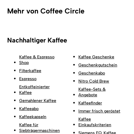
Mehr von Coffee Circle
Nachhaltiger Kaffee
Kaffee & Espresso
Kaffee Geschenke
Shop
Geschenkgutschein
Filterkaffee
Geschenkabo
Espresso
Nitro Cold Brew
Entkoffeinierter
Kaffee-Sets &
Kaffee
Angebote
Gemahlener Kaffee
Kaffeefinder
Kaffeeabo
Immer frisch geröstet
Kaffeekapseln
Kaffee
Kaffee für
Einkaufskriterien
Siebträgermaschinen
Siemens EQ. Kaffee