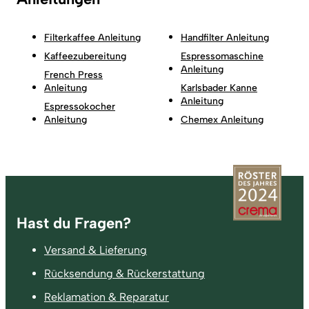
Filterkaffee Anleitung
Handfilter Anleitung
Kaffeezubereitung
Espressomaschine
Anleitung
French Press
Anleitung
Karlsbader Kanne
Anleitung
Espressokocher
Anleitung
Chemex Anleitung
Fußzeile
Hast du Fragen?
Versand & Lieferung
Rücksendung & Rückerstattung
Reklamation & Reparatur