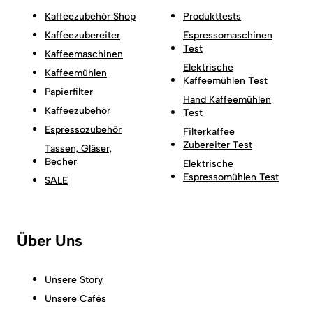
Kaffeezubehör Shop
Produkttests
Kaffeezubereiter
Espressomaschinen
Test
Kaffeemaschinen
Elektrische
Kaffeemühlen
Kaffeemühlen Test
Papierfilter
Hand Kaffeemühlen
Kaffeezubehör
Test
Espressozubehör
Filterkaffee
Zubereiter Test
Tassen, Gläser,
Becher
Elektrische
Espressomühlen Test
SALE
Über Uns
Unsere Story
Unsere Cafés