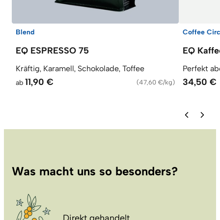
Blend
Coffee Circ
EQ ESPRESSO 75
EQ Kaffe
Kräftig, Karamell, Schokolade, Toffee
Perfekt a
11,90 €
34,50 €
ab
(
47,60 €/kg
)
Was macht uns so besonders?
Direkt gehandelt