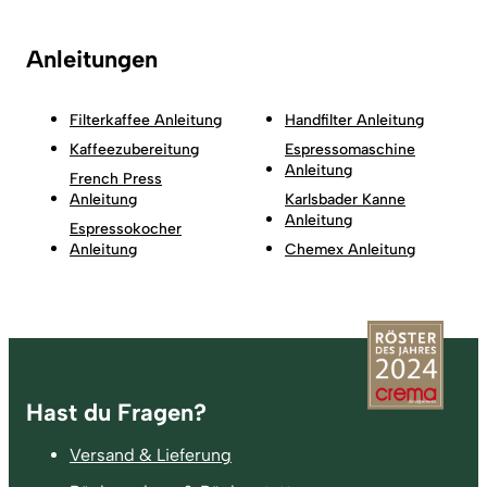
Anleitungen
Filterkaffee Anleitung
Handfilter Anleitung
Kaffeezubereitung
Espressomaschine
Anleitung
French Press
Anleitung
Karlsbader Kanne
Anleitung
Espressokocher
Anleitung
Chemex Anleitung
Fußzeile
Hast du Fragen?
Versand & Lieferung