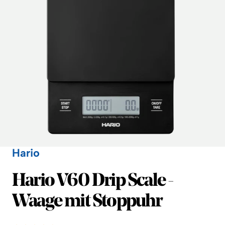
Hario
Hario
Hario V60 Drip Scale -
Waage mit Stoppuhr