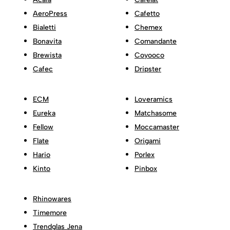
AeroPress
Cafetto
Bialetti
Chemex
Bonavita
Comandante
Brewista
Coyooco
Cafec
Dripster
ECM
Loveramics
Eureka
Matchasome
Fellow
Moccamaster
Flate
Origami
Hario
Porlex
Kinto
Pinbox
Rhinowares
Timemore
Trendglas Jena