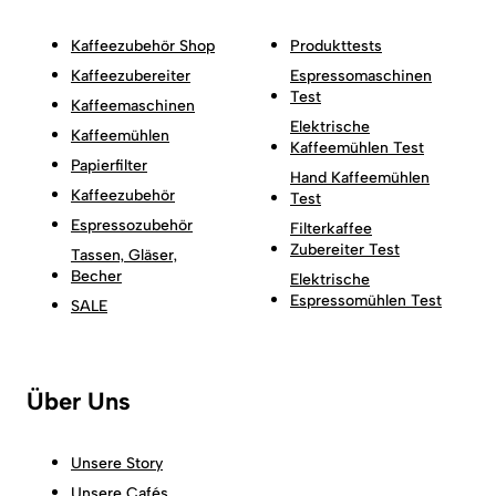
Kaffeezubehör Shop
Produkttests
Kaffeezubereiter
Espressomaschinen
Test
Kaffeemaschinen
Elektrische
Kaffeemühlen
Kaffeemühlen Test
Papierfilter
Hand Kaffeemühlen
Kaffeezubehör
Test
Espressozubehör
Filterkaffee
Zubereiter Test
Tassen, Gläser,
Becher
Elektrische
Espressomühlen Test
SALE
Über Uns
Unsere Story
Unsere Cafés