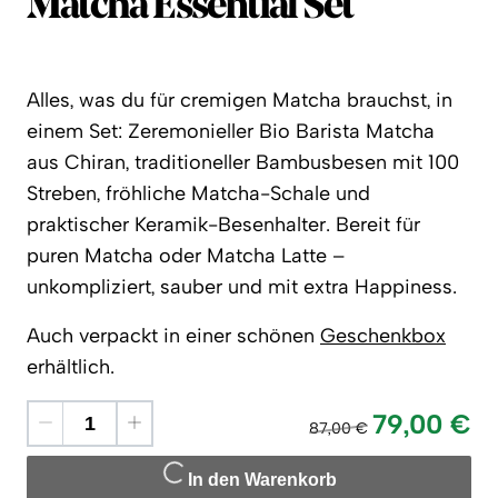
Matchasome
Matcha Essential Set
Alles, was du für cremigen Matcha brauchst, in
einem Set: Zeremonieller Bio Barista Matcha
aus Chiran, traditioneller Bambusbesen mit 100
Streben, fröhliche Matcha-Schale und
praktischer Keramik-Besenhalter. Bereit für
puren Matcha oder Matcha Latte –
unkompliziert, sauber und mit extra Happiness.
Auch verpackt in einer schönen
Geschenkbox
erhältlich.
79,00 €
87,00 €
In den Warenkorb