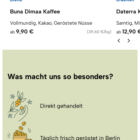
Buna Dimaa Kaffee
Daterra 
Vollmundig, Kakao, Geröstete Nüsse
Samtig, M
9,90 €
12,90 
ab
(
39,60 €/kg
)
ab
Was macht uns so besonders?
Direkt gehandelt
Täglich frisch geröstet in Berlin