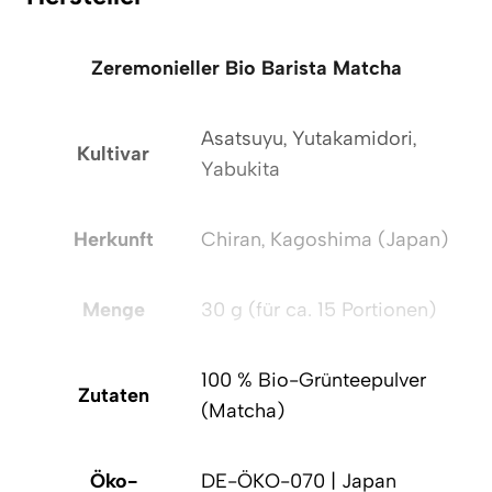
Zeremonieller Bio Barista Matcha
Asatsuyu, Yutakamidori,
Kultivar
Yabukita
Herkunft
Chiran, Kagoshima (Japan)
Menge
30 g (für ca. 15 Portionen)
100 % Bio-Grünteepulver
Zutaten
(Matcha)
Öko-
DE-ÖKO-070 | Japan