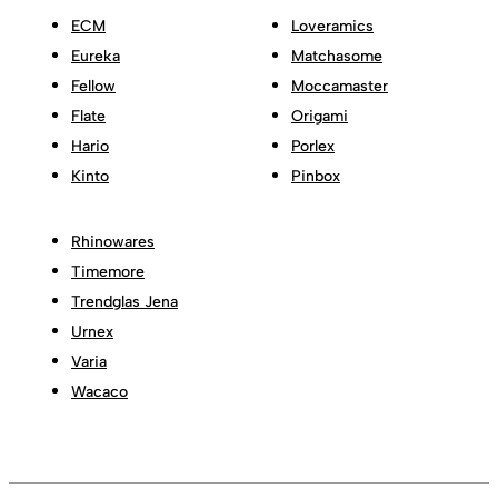
ECM
Loveramics
Eureka
Matchasome
Fellow
Moccamaster
Flate
Origami
Hario
Porlex
Kinto
Pinbox
Rhinowares
Timemore
Trendglas Jena
Urnex
Varia
Wacaco