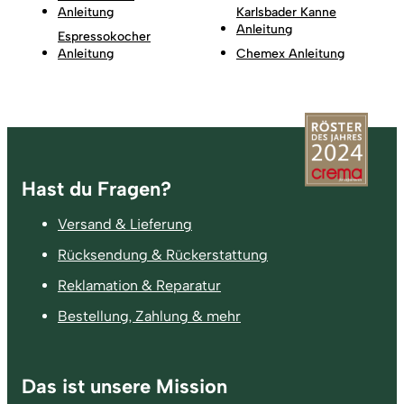
Anleitung
Karlsbader Kanne
Anleitung
Espressokocher
Anleitung
Chemex Anleitung
Fußzeile
Hast du Fragen?
Versand & Lieferung
Rücksendung & Rückerstattung
Reklamation & Reparatur
Bestellung, Zahlung & mehr
Das ist unsere Mission