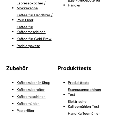
B2B - Angebote für
Espressokocher /
Händler
Mokkakanne
Kaffee für Handfilter /
Pour Over
Kaffee für
Kaffeemaschinen
Kaffee für Cold Brew
Probierpakete
Zubehör
Produkttests
Kaffeezubehör Shop
Produkttests
Kaffeezubereiter
Espressomaschinen
Test
Kaffeemaschinen
Elektrische
Kaffeemühlen
Kaffeemühlen Test
Papierfilter
Hand Kaffeemühlen