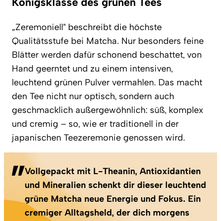
Königsklasse des grünen Tees
„Zeremoniell“ beschreibt die höchste
Qualitätsstufe bei Matcha. Nur besonders feine
Blätter werden dafür schonend beschattet, von
Hand geerntet und zu einem intensiven,
leuchtend grünen Pulver vermahlen. Das macht
den Tee nicht nur optisch, sondern auch
geschmacklich außergewöhnlich: süß, komplex
und cremig – so, wie er traditionell in der
japanischen Teezeremonie genossen wird.
Vollgepackt mit L-Theanin, Antioxidantien
und Mineralien schenkt dir dieser leuchtend
grüne Matcha neue Energie und Fokus. Ein
cremiger Alltagsheld, der dich morgens