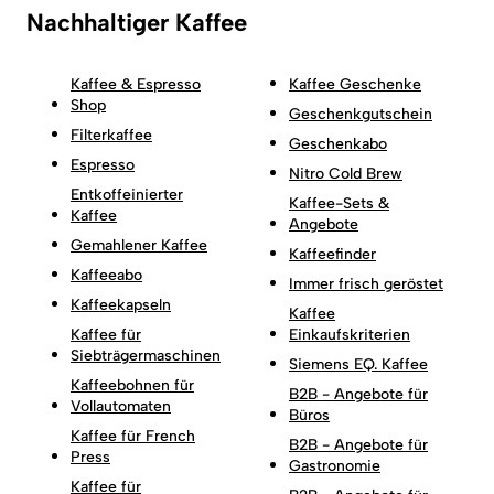
Nachhaltiger Kaffee
Kaffee & Espresso
Kaffee Geschenke
Shop
Geschenkgutschein
Filterkaffee
Geschenkabo
Espresso
Nitro Cold Brew
Entkoffeinierter
Kaffee-Sets &
Kaffee
Angebote
Gemahlener Kaffee
Kaffeefinder
Kaffeeabo
Immer frisch geröstet
Kaffeekapseln
Kaffee
Kaffee für
Einkaufskriterien
Siebträgermaschinen
Siemens EQ. Kaffee
Kaffeebohnen für
B2B - Angebote für
Vollautomaten
Büros
Kaffee für French
B2B - Angebote für
Press
Gastronomie
Kaffee für