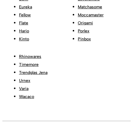
Eureka
Matchasome
Fellow
Moccamaster
Flate
Origami
Hario
Porlex
Kinto
Pinbox
Rhinowares
Timemore
Trendglas Jena
Urnex
Varia
Wacaco