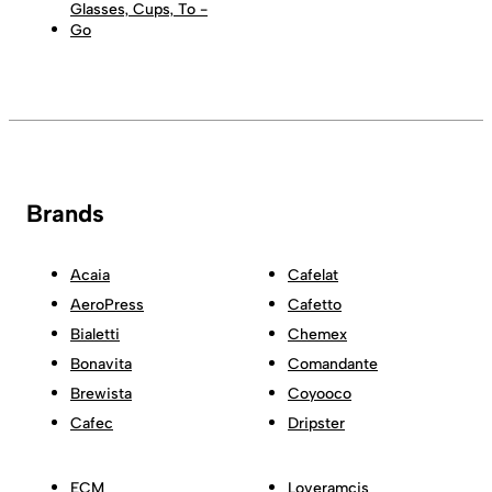
Glasses, Cups, To -
Go
Brands
Acaia
Cafelat
AeroPress
Cafetto
Bialetti
Chemex
Bonavita
Comandante
Brewista
Coyooco
Cafec
Dripster
ECM
Loveramcis