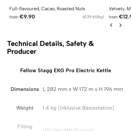
Full-flavoured, Cacao, Roasted Nuts
Velvety, M
€9.90
€12.
from
(
€39.60/kg
)
from
Technical Details, Safety &
Producer
Fellow Stagg EKG Pro Electric Kettle
Dimensions
L 282 mm x W 172 m x H 196 mm
Weight
1.4 kg (inklusive Basisstation)
Filling
0,9 Liter (30 Ounces)