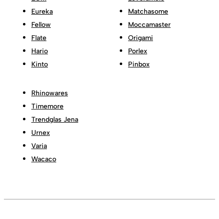
Eureka
Matchasome
Fellow
Moccamaster
Flate
Origami
Hario
Porlex
Kinto
Pinbox
Rhinowares
Timemore
Trendglas Jena
Urnex
Varia
Wacaco