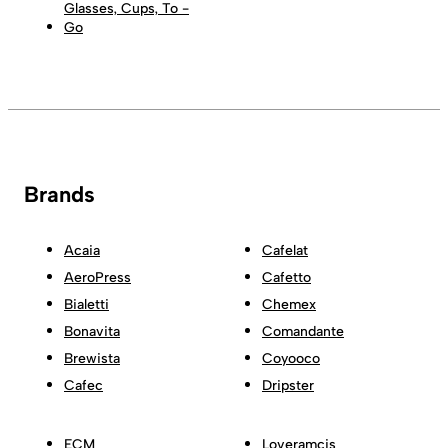
Glasses, Cups, To -
Go
Brands
Acaia
Cafelat
AeroPress
Cafetto
Bialetti
Chemex
Bonavita
Comandante
Brewista
Coyooco
Cafec
Dripster
ECM
Loveramcis