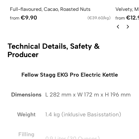
Full-flavoured, Cacao, Roasted Nuts
Velvety, M
€9.90
€12.
from
(
€39.60/kg
)
from
Technical Details, Safety &
Producer
Fellow Stagg EKG Pro Electric Kettle
Dimensions
L 282 mm x W 172 m x H 196 mm
Weight
1.4 kg (inklusive Basisstation)
Filling
0,9 Liter (30 Ounces)