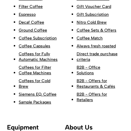
Filter Coffee
Gift Voucher Card
Espresso
Gift Subscription
Decaf Coffee
Nitro Cold Brew
Ground Coffee
Coffee Sets & Offers
Coffee Subscription
Coffee Match
Coffee Capsules
Always fresh roasted
Coffees for Fully
Direct trade purchase
Automatic Machines
criteria
Coffees for Filter
B2B - Office
Coffee Machines
Solutions
Coffees for Cold
B2B - Offers for
Brew
Restaurants & Cafés
Siemens EQ. Coffee
B2B - Offers for
Retailers
Sample Packages
Equipment
About Us