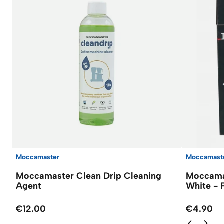
Moccamaster
Moccamast
Moccamaster Clean Drip Cleaning
Moccamas
Agent
White - 
€12.00
€4.90