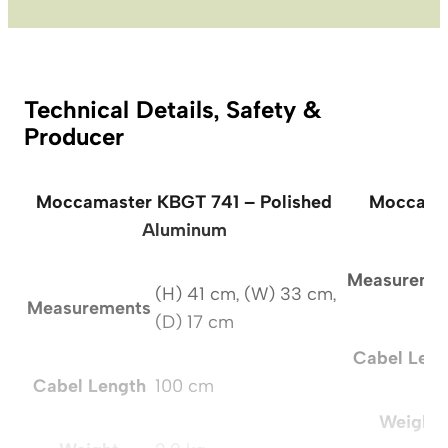
Technical Details, Safety &
Producer
Moccamaster KBGT 741 – Polished
Moccamas
Aluminum
Measureme
(H) 41 cm, (W) 33 cm,
Measurements
(D) 17 cm
Cabel Leng
Cabel Length
100 cm
Weight