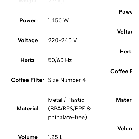
Weight
2.9 kg
Power
Power
1.450 W
Voltage
Voltage
220-240 V
Hertz
Hertz
50/60 Hz
Coffee Filt
Coffee Filter
Size Number 4
Metal / Plastic
Material
Material
(BPA/BPS/BPF &
phthalate-free)
Volume
Volume
1.25 L