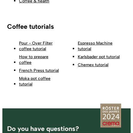
Coffee & health
Coffee tutorials
Pour - Over Filter
Espresso Machine
coffee tutorial
tutorial
How to prepare
Karlsbader pot tutorial
coffee
Chemex tutorial
French Press tutorial
Moka pot coffee
tutorial
Footer
Do you have questions?