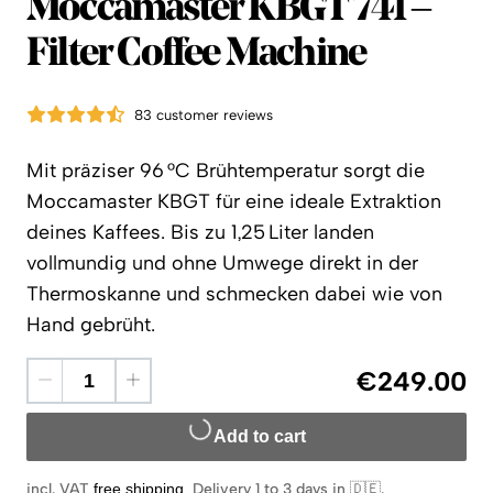
Moccamaster
Moccamaster KBGT 741 –
Filter Coffee Machine
83 customer reviews
Mit präziser 96 °C Brühtemperatur sorgt die
Moccamaster KBGT für eine ideale Extraktion
deines Kaffees. Bis zu 1,25 Liter landen
vollmundig und ohne Umwege direkt in der
Thermoskanne und schmecken dabei wie von
Hand gebrüht.
€249.00
Add to cart
incl. VAT
free shipping
.
Delivery 1 to 3 days in 🇩🇪
.