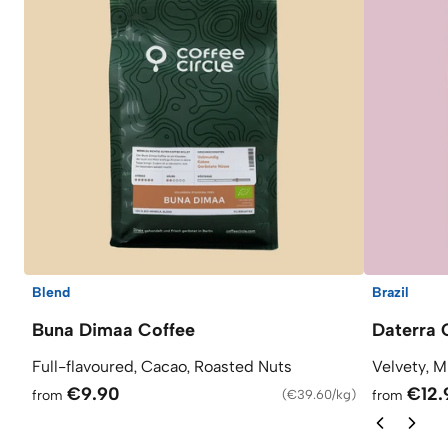
Blend
Brazil
Buna Dimaa Coffee
Daterra 
Full-flavoured, Cacao, Roasted Nuts
Velvety, M
€9.90
€12.
from
(
€39.60/kg
)
from