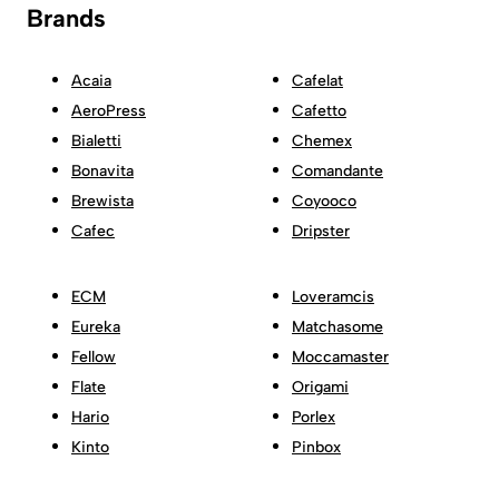
Brands
Acaia
Cafelat
AeroPress
Cafetto
Bialetti
Chemex
Bonavita
Comandante
Brewista
Coyooco
Cafec
Dripster
ECM
Loveramcis
Eureka
Matchasome
Fellow
Moccamaster
Flate
Origami
Hario
Porlex
Kinto
Pinbox