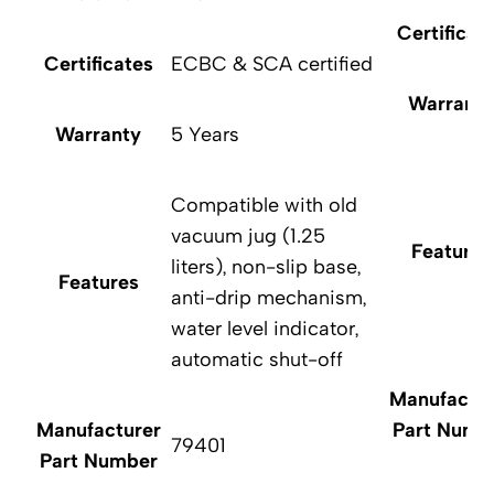
Certificat
Certificates
ECBC & SCA certified
Warranty
Warranty
5 Years
Compatible with old
vacuum jug (1.25
Features
liters), non-slip base,
Features
anti-drip mechanism,
water level indicator,
automatic shut-off
Manufactur
Manufacturer
Part Numb
79401
Part Number