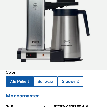
Color
Alu Poliert
Schwarz
Grauweiß
Moccamaster