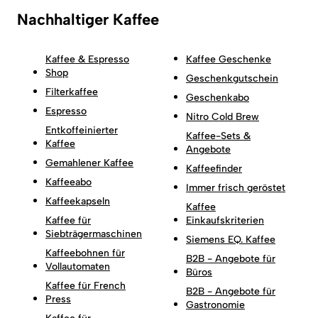
Nachhaltiger Kaffee
Kaffee & Espresso
Kaffee Geschenke
Shop
Geschenkgutschein
Filterkaffee
Geschenkabo
Espresso
Nitro Cold Brew
Entkoffeinierter
Kaffee-Sets &
Kaffee
Angebote
Gemahlener Kaffee
Kaffeefinder
Kaffeeabo
Immer frisch geröstet
Kaffeekapseln
Kaffee
Kaffee für
Einkaufskriterien
Siebträgermaschinen
Siemens EQ. Kaffee
Kaffeebohnen für
B2B - Angebote für
Vollautomaten
Büros
Kaffee für French
B2B - Angebote für
Press
Gastronomie