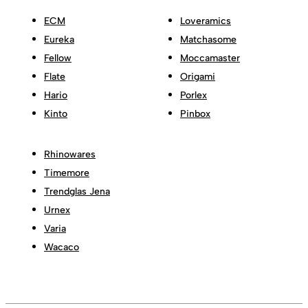
ECM
Loveramics
Eureka
Matchasome
Fellow
Moccamaster
Flate
Origami
Hario
Porlex
Kinto
Pinbox
Rhinowares
Timemore
Trendglas Jena
Urnex
Varia
Wacaco