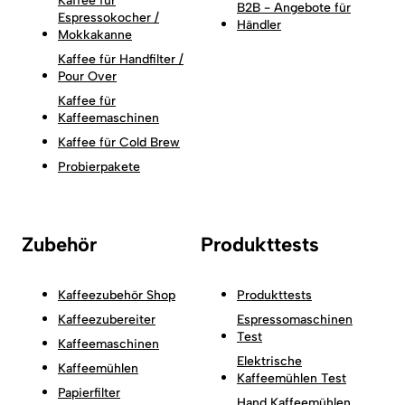
Kaffee für
B2B - Angebote für
Espressokocher /
Händler
Mokkakanne
Kaffee für Handfilter /
Pour Over
Kaffee für
Kaffeemaschinen
Kaffee für Cold Brew
Probierpakete
Zubehör
Produkttests
Kaffeezubehör Shop
Produkttests
Kaffeezubereiter
Espressomaschinen
Test
Kaffeemaschinen
Elektrische
Kaffeemühlen
Kaffeemühlen Test
Papierfilter
Hand Kaffeemühlen