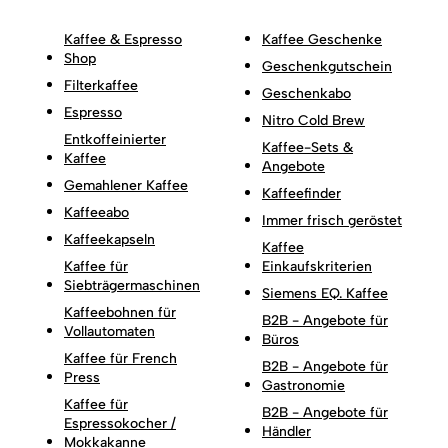
Kaffee & Espresso
Kaffee Geschenke
Shop
Geschenkgutschein
Filterkaffee
Geschenkabo
Espresso
Nitro Cold Brew
Entkoffeinierter
Kaffee-Sets &
Kaffee
Angebote
Gemahlener Kaffee
Kaffeefinder
Kaffeeabo
Immer frisch geröstet
Kaffeekapseln
Kaffee
Kaffee für
Einkaufskriterien
Siebträgermaschinen
Siemens EQ. Kaffee
Kaffeebohnen für
B2B - Angebote für
Vollautomaten
Büros
Kaffee für French
B2B - Angebote für
Press
Gastronomie
Kaffee für
B2B - Angebote für
Espressokocher /
Händler
Mokkakanne