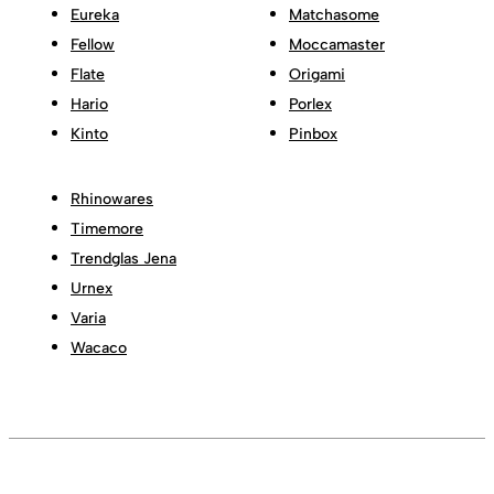
Eureka
Matchasome
Fellow
Moccamaster
Flate
Origami
Hario
Porlex
Kinto
Pinbox
Rhinowares
Timemore
Trendglas Jena
Urnex
Varia
Wacaco