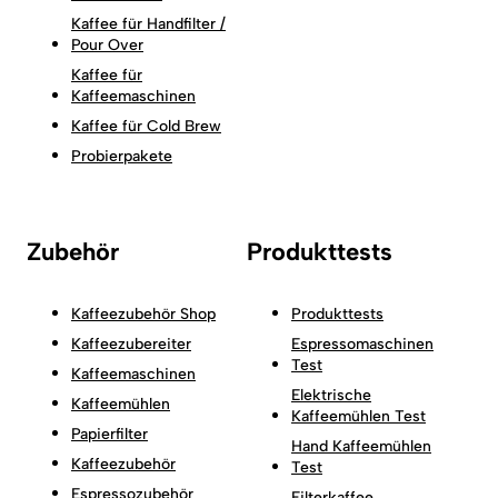
Kaffee für Handfilter /
Pour Over
Kaffee für
Kaffeemaschinen
Kaffee für Cold Brew
Probierpakete
Zubehör
Produkttests
Kaffeezubehör Shop
Produkttests
Kaffeezubereiter
Espressomaschinen
Test
Kaffeemaschinen
Elektrische
Kaffeemühlen
Kaffeemühlen Test
Papierfilter
Hand Kaffeemühlen
Kaffeezubehör
Test
Espressozubehör
Filterkaffee