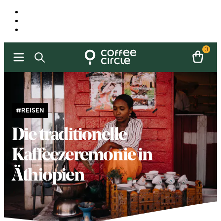
0
#REISEN
Die traditionelle
Kaffeezeremonie in
Äthiopien