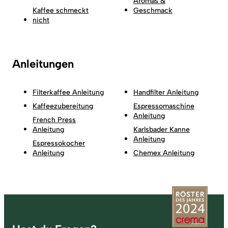
Aromas &
Kaffee schmeckt
Geschmack
nicht
Anleitungen
Filterkaffee Anleitung
Handfilter Anleitung
Kaffeezubereitung
Espressomaschine
Anleitung
French Press
Anleitung
Karlsbader Kanne
Anleitung
Espressokocher
Anleitung
Chemex Anleitung
Fußzeile