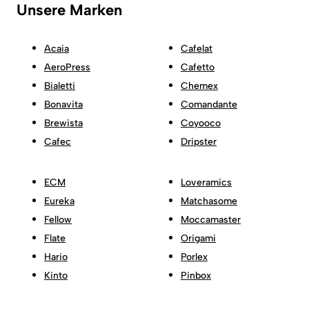
Unsere Marken
Acaia
Cafelat
AeroPress
Cafetto
Bialetti
Chemex
Bonavita
Comandante
Brewista
Coyooco
Cafec
Dripster
ECM
Loveramics
Eureka
Matchasome
Fellow
Moccamaster
Flate
Origami
Hario
Porlex
Kinto
Pinbox