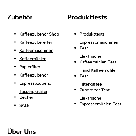
Zubehör
Produkttests
Kaffeezubehör Shop
Produkttests
Kaffeezubereiter
Espressomaschinen
Test
Kaffeemaschinen
Elektrische
Kaffeemühlen
Kaffeemühlen Test
Papierfilter
Hand Kaffeemühlen
Kaffeezubehör
Test
Espressozubehör
Filterkaffee
Zubereiter Test
Tassen, Gläser,
Becher
Elektrische
Espressomühlen Test
SALE
Über Uns