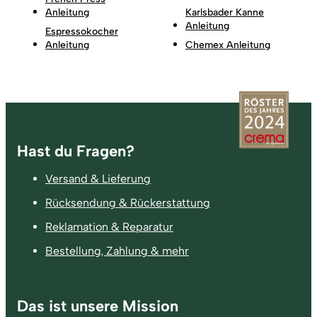
Anleitung
Karlsbader Kanne
Anleitung
Espressokocher
Anleitung
Chemex Anleitung
Fußzeile
Hast du Fragen?
Versand & Lieferung
Rücksendung & Rückerstattung
Reklamation & Reparatur
Bestellung, Zahlung & mehr
Das ist unsere Mission