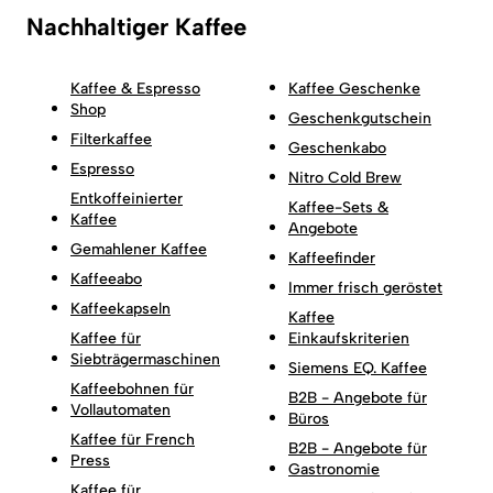
Nachhaltiger Kaffee
Kaffee & Espresso
Kaffee Geschenke
Shop
Geschenkgutschein
Filterkaffee
Geschenkabo
Espresso
Nitro Cold Brew
Entkoffeinierter
Kaffee-Sets &
Kaffee
Angebote
Gemahlener Kaffee
Kaffeefinder
Kaffeeabo
Immer frisch geröstet
Kaffeekapseln
Kaffee
Kaffee für
Einkaufskriterien
Siebträgermaschinen
Siemens EQ. Kaffee
Kaffeebohnen für
B2B - Angebote für
Vollautomaten
Büros
Kaffee für French
B2B - Angebote für
Press
Gastronomie
Kaffee für