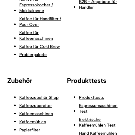
B2B - Angebote für
Espressokocher /
Händler
Mokkakanne
Kaffee für Handfilter /
Pour Over
Kaffee für
Kaffeemaschinen
Kaffee für Cold Brew
Probierpakete
Zubehör
Produkttests
Kaffeezubehör Shop
Produkttests
Kaffeezubereiter
Espressomaschinen
Test
Kaffeemaschinen
Elektrische
Kaffeemühlen
Kaffeemühlen Test
Papierfilter
Hand Kaffeemühlen