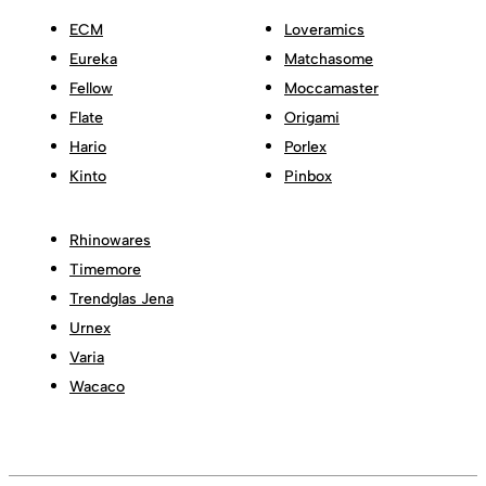
ECM
Loveramics
Eureka
Matchasome
Fellow
Moccamaster
Flate
Origami
Hario
Porlex
Kinto
Pinbox
Rhinowares
Timemore
Trendglas Jena
Urnex
Varia
Wacaco