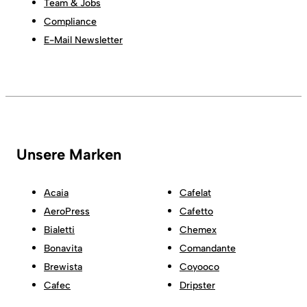
Team & Jobs
Compliance
E-Mail Newsletter
Unsere Marken
Acaia
Cafelat
AeroPress
Cafetto
Bialetti
Chemex
Bonavita
Comandante
Brewista
Coyooco
Cafec
Dripster