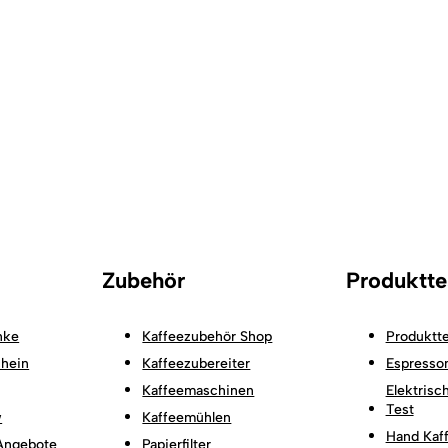
Zubehör
Produktte
nke
Kaffeezubehör Shop
Produktte
hein
Kaffeezubereiter
Espresso
Kaffeemaschinen
Elektrisc
Test
w
Kaffeemühlen
Hand Kaf
Angebote
Papierfilter