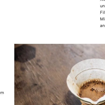
un
Fi
Mi
an
hm